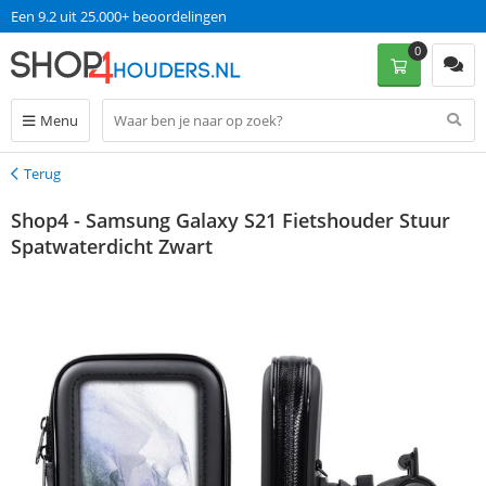
Een 9.2 uit 25.000+ beoordelingen
0
Menu
Terug
Terug
Shop4 - Samsung Galaxy S21 Fietshouder Stuur
Spatwaterdicht Zwart
korting 10%