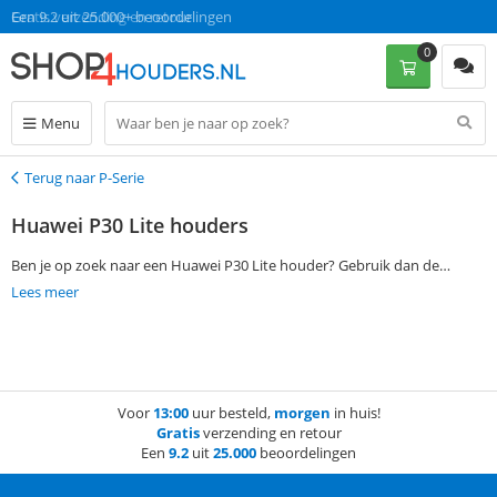
Gratis verzending en retour
Een 9.2 uit 25.000+ beoordelingen
0
Menu
Terug naar P-Serie
Terug
Huawei P30 Lite houders
Ben je op zoek naar een Huawei P30 Lite houder? Gebruik dan de
filtermogelijkheden aan de linkerkant van deze pagina om jouw
Lees meer
favoriete Huawei P30 Lite houder te vinden. Bestel vervolgens op
werkdagen voor 13:00 en ontvang jouw bestelling de volgende dag al
thuis. Zonder verzendkosten!
Voor
13:00
uur besteld,
morgen
in huis!
Gratis
verzending en retour
Een
9.2
uit
25.000
beoordelingen