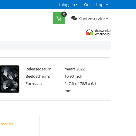
Inloggen
Onze shops
0
Klantenservice
Releasedatum:
maart 2022
Beeldscherm:
10,90 inch
Formaat:
247,6 x 178,5 x 6,1
mm
p met de