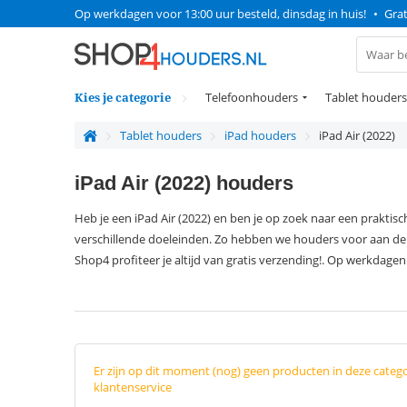
Op werkdagen voor 13:00 uur besteld, dinsdag in huis!
•
Grat
Kies je categorie
Telefoonhouders
Tablet houders
Tablet houders
iPad houders
iPad Air (2022)
iPad Air (2022) houders
Heb je een iPad Air (2022) en ben je op zoek naar een prakti
verschillende doeleinden. Zo hebben we houders voor aan de muu
Shop4 profiteer je altijd van gratis verzending!. Op werkdagen 
Er zijn op dit moment (nog) geen producten in deze categ
klantenservice