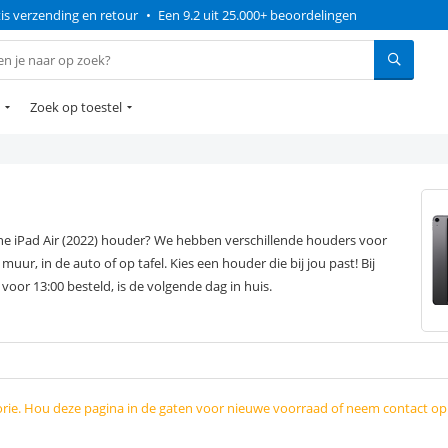
is verzending en retour
•
Een 9.2 uit 25.000+ beoordelingen
Zoek op toestel
sche iPad Air (2022) houder? We hebben verschillende houders voor
r, in de auto of op tafel. Kies een houder die bij jou past! Bij
voor 13:00 besteld, is de volgende dag in huis.
orie. Hou deze pagina in de gaten voor nieuwe voorraad of neem contact o