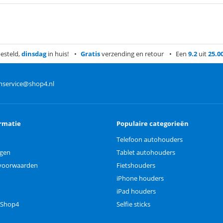
esteld,
dinsdag
in huis!
Gratis
verzending en retour
Een
9.2
uit
25.0
nservice@shop4.nl
rmatie
Populaire categorieën
Telefoon autohouders
ngen
Tablet autohouders
voorwaarden
Fietshouders
iPhone houders
iPad houders
 Shop4
Selfie sticks