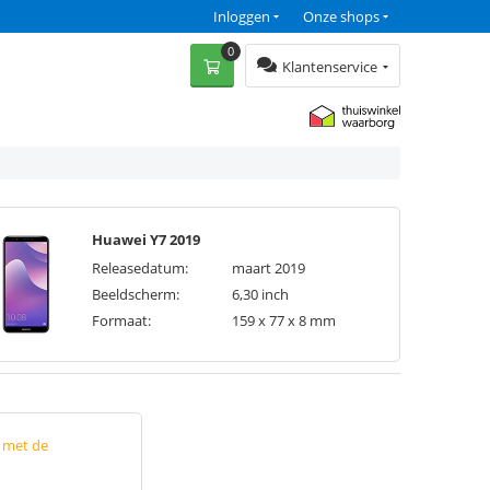
Inloggen
Onze shops
0
Klantenservice
Huawei Y7 2019
Releasedatum:
maart 2019
Beeldscherm:
6,30 inch
Formaat:
159 x 77 x 8 mm
p met de