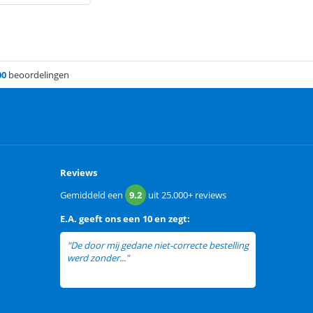
00
beoordelingen
Reviews
Gemiddeld een
9.2
uit
25.000+
reviews
E.A.
geeft ons een
10 en zegt:
"De door mij gedane niet-correcte bestelling
werd zonder..."
lees meer