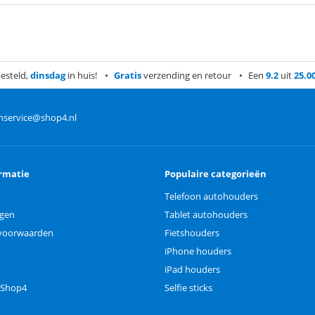
esteld,
dinsdag
in huis!
Gratis
verzending en retour
Een
9.2
uit
25.0
nservice@shop4.nl
rmatie
Populaire categorieën
Telefoon autohouders
ngen
Tablet autohouders
voorwaarden
Fietshouders
iPhone houders
iPad houders
 Shop4
Selfie sticks