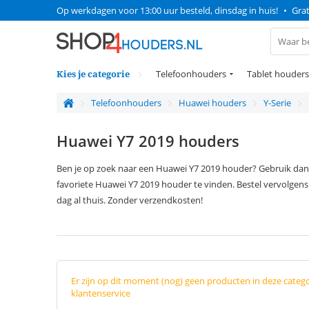
Op werkdagen voor 13:00 uur besteld, dinsdag in huis!
•
Grat
Kies je categorie
Telefoonhouders
Tablet houders
Telefoonhouders
Huawei houders
Y-Serie
Huawei Y7 2019 houders
Ben je op zoek naar een Huawei Y7 2019 houder? Gebruik dan 
favoriete Huawei Y7 2019 houder te vinden. Bestel vervolgen
dag al thuis. Zonder verzendkosten!
Er zijn op dit moment (nog) geen producten in deze categ
klantenservice