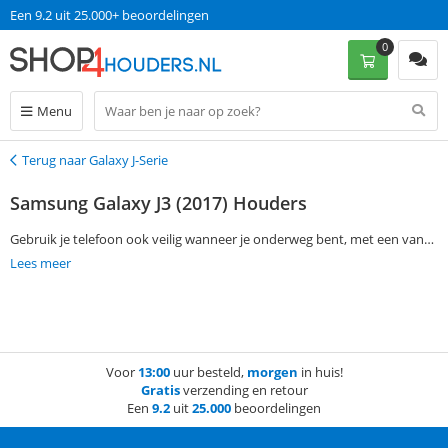
Een 9.2 uit 25.000+ beoordelingen
0
Menu
Terug naar Galaxy J-Serie
Terug
Samsung Galaxy J3 (2017) Houders
Gebruik je telefoon ook veilig wanneer je onderweg bent, met een van
onze Samsung Galaxy J3 (2017) houders! Gebruik de filtermogelijkheden
Lees meer
om gemakkelijk een keuze te maken in houders voor in de auto, op de
fiets of op de motor. Bestel je op werkdagen voor 13:00? Dan mag je
jouw bestelling de volgende dag al verwachten!
Voor
13:00
uur besteld,
morgen
in huis!
Gratis
verzending en retour
Een
9.2
uit
25.000
beoordelingen