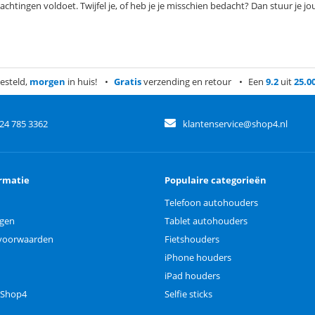
htingen voldoet. Twijfel je, of heb je je misschien bedacht? Dan stuur je jo
esteld,
morgen
in huis!
Gratis
verzending en retour
Een
9.2
uit
25.0
)24 785 3362
klantenservice@shop4.nl
rmatie
Populaire categorieën
Telefoon autohouders
ngen
Tablet autohouders
voorwaarden
Fietshouders
iPhone houders
iPad houders
 Shop4
Selfie sticks