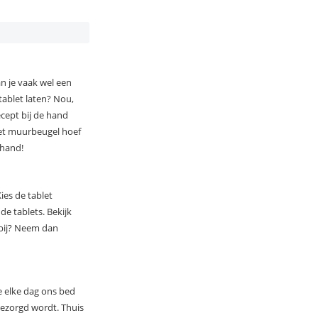
n je vaak wel een
 tablet laten? Nou,
cept bij de hand
let muurbeugel hoef
 hand!
ies de tablet
e tablets. Bekijk
t bij? Neem dan
e elke dag ons bed
bezorgd wordt. Thuis