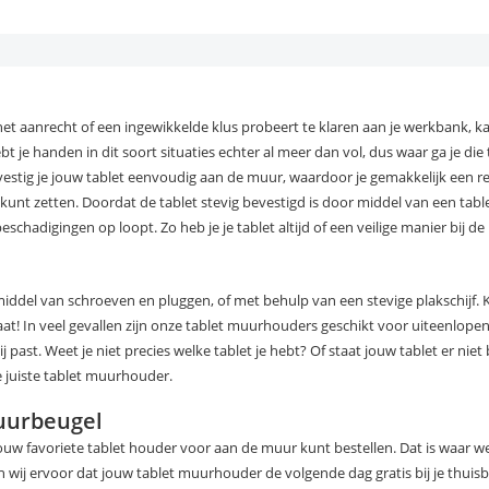
het aanrecht of een ingewikkelde klus probeert te klaren aan je werkbank, ka
t je handen in dit soort situaties echter al meer dan vol, dus waar ga je die
tig je jouw tablet eenvoudig aan de muur, waardoor je gemakkelijk een re
kunt zetten. Doordat de tablet stevig bevestigd is door middel van een tab
eschadigingen op loopt. Zo heb je je tablet altijd of een veilige manier bij de
ddel van schroeven en pluggen, of met behulp van een stevige plakschijf. K
! In veel gevallen zijn onze tablet muurhouders geschikt voor uiteenlopend
 past. Weet je niet precies welke tablet je hebt? Of staat jouw tablet er nie
e juiste tablet muurhouder.
muurbeugel
 jouw favoriete tablet houder voor aan de muur kunt bestellen. Dat is waar w
n wij ervoor dat jouw tablet muurhouder de volgende dag gratis bij je thuis