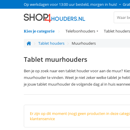
Op werkdagen voor 13:00 uur besteld, morgen in huis!
•
Grat
Kies je categorie
Telefoonhouders
Tablet houders
Tablet houders
Muurhouders
Tablet muurhouders
Ben je op zoek naar een tablet houder voor aan de muur? Kies
muurhouder te vinden. Weet je niet zeker welke tablet je hebt
je jouw tablet muurhouder de volgende dag al in huis wannee
Er zijn op dit moment (nog) geen producten in deze categ
klantenservice