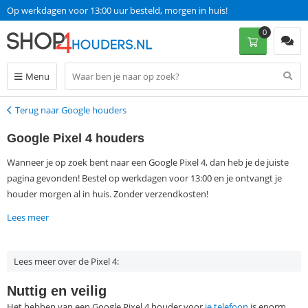
Op werkdagen voor 13:00 uur besteld, morgen in huis!
0
Menu
Terug naar Google houders
Terug
Google Pixel 4 houders
Wanneer je op zoek bent naar een Google Pixel 4, dan heb je de juiste
pagina gevonden! Bestel op werkdagen voor 13:00 en je ontvangt je
houder morgen al in huis. Zonder verzendkosten!
Lees meer
Lees meer over de Pixel 4:
Nuttig en veilig
Het hebben van een Google Pixel 4 houder voor
je telefoon
is enorm