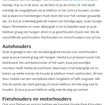
handig: of je nu in de auto, op de fiets of op de motor zit. Het biedt
namelijk de mogelijkheid om je telefoon in het zicht te houden, zonder
dat je daarvoor handelingen moet doen die voor het verkeer gevaarlijk
zijn. Zo kun je onderweg gebruik maken van handige apps, zoals Google
Maps, Flitsmeister en meer. Belangrijk is om te bepalen waar je jouw
telefoon graag ziet hangen: direct in je gezichtsveld of juist niet. We de
verschillende autohouders, fietshouders en motorhouders voor je toe.
Autohouders
Zoals al gezegd is een van de belangrijkste keuzes voor autohouders
waar je jouw toestel graag ziet hangen. Hierbij kun je kiezen tussen het
dashboard, het ventilatierooster of het raam. Jouw persoonlijke
voorkeur heeft hierbij de overhand. Daarnaast is het belangrijk om te
kiezen op welke manier de houder je telefoon moet vasthouden. Dit kan
door middel van een verstelbare klem, knijpklem of zelfs magneet. Alle
drie de opties zijn sterk genoeg om jouw telefoon de hele weg vast te
houden. Zo kun je jouw telefoon veilig mee de weg op nemen!
Fietshouders en motorhouders
Ook voor fietsen en motors hebben we handige Google Pixel 4 houders.