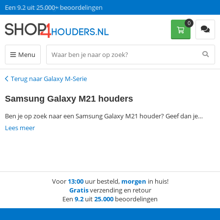
Een 9.2 uit 25.000+ beoordelingen
0
Menu
Terug naar Galaxy M-Serie
Terug
Samsung Galaxy M21 houders
Ben je op zoek naar een Samsung Galaxy M21 houder? Geef dan je
voorkeuren aangeven via de filtermogelijkheden aan de linkerkant van
Lees meer
de pagina en vind gemakkelijk een passende Samsung Galaxy M21
houder. Als je op werkdagen voor 13:00 een bestelling plaatst, wordt je
bestelling de volgende dag al zonder verzendkosten bezorgd.
Voor
13:00
uur besteld,
morgen
in huis!
Gratis
verzending en retour
Een
9.2
uit
25.000
beoordelingen