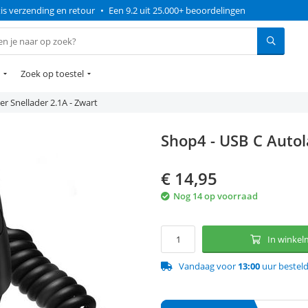
is verzending en retour
•
Een 9.2 uit 25.000+ beoordelingen
Zoek op toestel
r Snellader 2.1A - Zwart
Shop4 - USB C Autol
€
14,95
Nog 14 op voorraad
In winke
Vandaag voor
13:00
uur bestel