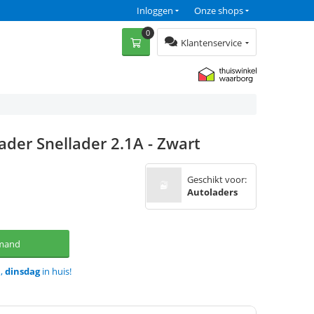
Inloggen
Onze shops
0
Klantenservice
ader Snellader 2.1A - Zwart
Geschikt voor:
Autoladers
lmand
d,
dinsdag
in huis!