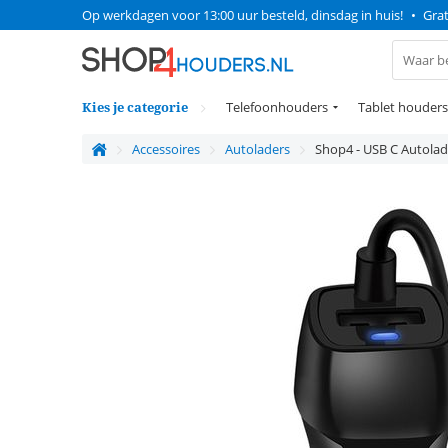
Op werkdagen voor 13:00 uur besteld, dinsdag in huis!
•
Grat
Kies je categorie
Telefoonhouders
Tablet houders
Accessoires
Autoladers
Shop4 - USB C Autolade