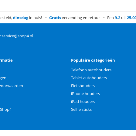
esteld,
dinsdag
in huis!
Gratis
verzending en retour
Een
9.2
uit
25.0
nservice@shop4.nl
rmatie
Populaire categorieën
Telefoon autohouders
ngen
Tablet autohouders
voorwaarden
Fietshouders
iPhone houders
iPad houders
 Shop4
Selfie sticks