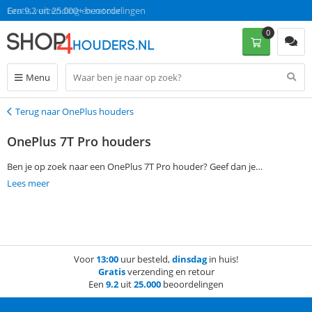
Gratis verzending en retour
Een 9.2 uit 25.000+ beoordelingen
0
Menu
Terug naar OnePlus houders
Terug
OnePlus 7T Pro houders
Ben je op zoek naar een OnePlus 7T Pro houder? Geef dan je
voorkeuren aangeven via de filtermogelijkheden aan de linkerkant van
Lees meer
de pagina en vind gemakkelijk een passende OnePlus 7T Pro houder. Als
je op werkdagen voor 13:00 een bestelling plaatst, wordt je bestelling de
volgende dag al zonder verzendkosten bezorgd.
Voor
13:00
uur besteld,
dinsdag
in huis!
Gratis
verzending en retour
Een
9.2
uit
25.000
beoordelingen