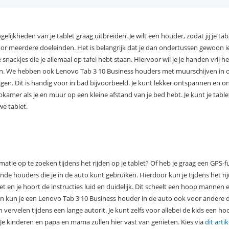
lijkheden van je tablet graag uitbreiden. Je wilt een houder, zodat jij je tabl
voor meerdere doeleinden. Het is belangrijk dat je dan ondertussen gewoon 
 snackjes die je allemaal op tafel hebt staan. Hiervoor wil je je handen vrij h
ijken. We hebben ook Lenovo Tab 3 10 Business houders met muurschijven in 
en. Dit is handig voor in bad bijvoorbeeld. Je kunt lekker ontspannen en o
apkamer als je en muur op een kleine afstand van je bed hebt. Je kunt je tabl
e tablet.
ie op te zoeken tijdens het rijden op je tablet? Of heb je graag een GPS-fun
ende houders die je in de auto kunt gebruiken. Hierdoor kun je tijdens het r
et en je hoort de instructies luid en duidelijk. Dit scheelt een hoop mannen
 kun je een Lenovo Tab 3 10 Business houder in de auto ook voor andere 
vervelen tijdens een lange autorit. Je kunt zelfs voor allebei de kids een h
 Je kinderen en papa en mama zullen hier vast van genieten. Kies via
dit artik