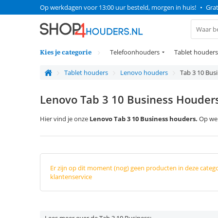
Op werkdagen voor 13:00 uur besteld, morgen in huis!
•
Grat
Kies je categorie
Telefoonhouders
Tablet houders
Tablet houders
Lenovo houders
Tab 3 10 Bus
Lenovo Tab 3 10 Business Houder
Hier vind je onze
Lenovo Tab 3 10 Business houders.
Op wer
Er zijn op dit moment (nog) geen producten in deze categ
klantenservice