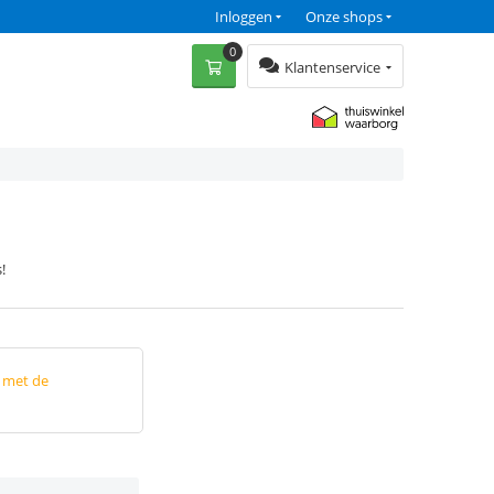
Inloggen
Onze shops
0
Klantenservice
!
p met de