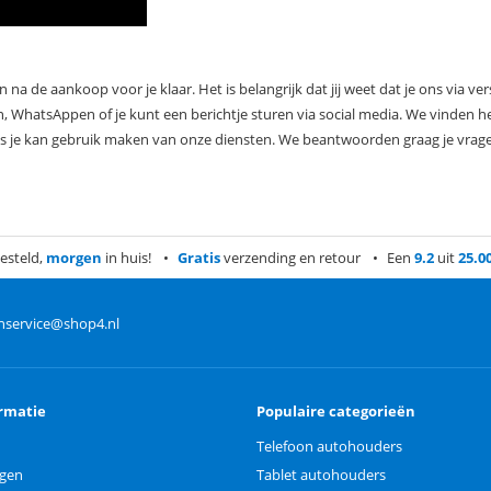
 na de aankoop voor je klaar. Het is belangrijk dat jij weet dat je ons via ver
, WhatsAppen of je kunt een berichtje sturen via social media. We vinden he
dus je kan gebruik maken van onze diensten. We beantwoorden graag je vra
esteld,
morgen
in huis!
Gratis
verzending en retour
Een
9.2
uit
25.0
nservice@shop4.nl
rmatie
Populaire categorieën
Telefoon autohouders
ngen
Tablet autohouders