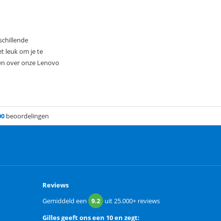
schillende
t leuk om je te
gen over onze Lenovo
00
beoordelingen
Reviews
Gemiddeld een
9.2
uit
25.000+
reviews
Gilles
geeft ons een
10 en zegt: