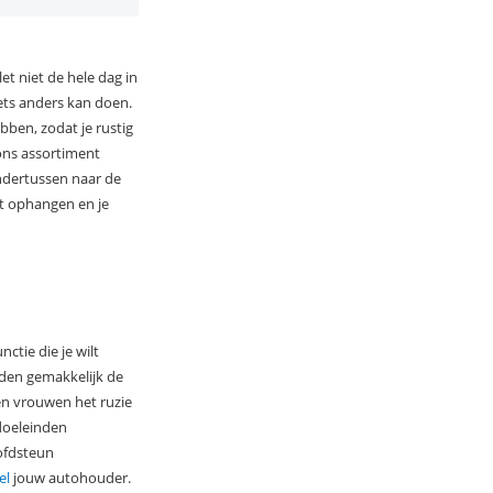
et niet de hele dag in
iets anders kan doen.
ebben, zodat je rustig
ons assortiment
ndertussen naar de
et ophangen en je
ctie die je wilt
ijden gemakkelijk de
 en vrouwen het ruzie
doeleinden
oofdsteun
el
jouw autohouder.