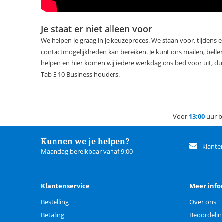
Je staat er niet alleen voor
We helpen je graag in je keuzeproces. We staan voor, tijdens en
contactmogelijkheden kan bereiken. Je kunt ons mailen, bellen
helpen en hier komen wij iedere werkdag ons bed voor uit, 
Tab 3 10 Business houders.
Voor
13:00
uur b
Kunnen we je helpen?
klante
Maandag bereikbaar vanaf 9:00
Klantenservice
Meer info
Bestelling
Over ons
Betaling
Beoordeli