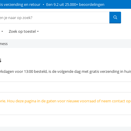
is verzending en retour
•
Een 9.2 uit 25.000+ beoordelingen
Zoek op toestel
iness
s
kdagen voor 13:00 besteld, is de volgende dag met gratis verzending in huis
orie. Hou deze pagina in de gaten voor nieuwe voorraad of neem contact o