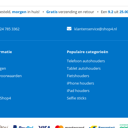
esteld,
morgen
in huis!
Gratis
verzending en retour
Een
9.2
uit
25.0
)24 785 3362
klantenservice@shop4.nl
rmatie
Populaire categorieën
Telefoon autohouders
ngen
Tablet autohouders
voorwaarden
Fietshouders
iPhone houders
iPad houders
 Shop4
Selfie sticks