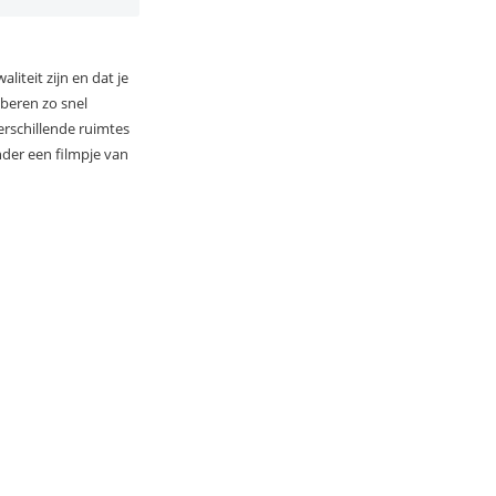
iteit zijn en dat je
oberen zo snel
erschillende ruimtes
nder een filmpje van