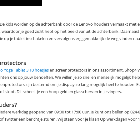
g! De kids worden op de achterbank door de Lenovo houders vermaakt met 
aardoor je goed zicht hebt op het beeld vanuit de achterbank. Daarnaast k
ie op je tablet inschakelen en vervolgens erg gemakkelijk de weg vinden n
protectors
o Yoga Tablet 3 10 hoesjes
en screenprotectors in ons assortiment. Shop4 
en ons op jouw behoeften. We willen je zo snel en menselijk mogelijk hel
screenprotectors zijn bestemd om je display zo lang mogelijk heel te houden! E
of stoot. Dit scheelt je een hoop geld en glasscherven in je vingers.
uders?
 iedere werkdag geopend van 09:00 tot 17:00 uur. Je kunt ons bellen op 024-
 Twitter een berichtje sturen. Wij staan voor je klaar! Op werkdagen voor 13