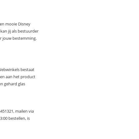
een mooie Disney
an jij als bestuurder
aar jouw bestemming.
Webwinkels bestaat
pen aan het product
en gehard glas
8451321, mailen via
:00 bestellen, is