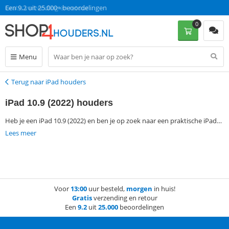
Gratis verzending en retour
Een 9.2 uit 25.000+ beoordelingen
0
Menu
Terug naar iPad houders
Terug
iPad 10.9 (2022) houders
Heb je een iPad 10.9 (2022) en ben je op zoek naar een praktische iPad
houder waar je nieuwe iPad 10th generation goed in past? We hebben
Lees meer
verschillende houders voor verschillende doeleinden. Zo hebben we
houders voor aan de muur, in de auto of op tafel. Kies een houder die
bij jou past! Bij Shop4 profiteer je altijd van gratis verzending! Op
werkdagen voor 13:00 besteld, is de volgende dag in huis.
Voor
13:00
uur besteld,
morgen
in huis!
Gratis
verzending en retour
Een
9.2
uit
25.000
beoordelingen