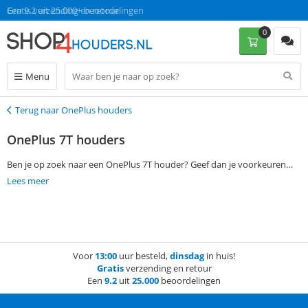
Gratis verzending en retour
Een 9.2 uit 25.000+ beoordelingen
0
Menu
Terug naar OnePlus houders
Terug
OnePlus 7T houders
Ben je op zoek naar een OnePlus 7T houder? Geef dan je voorkeuren
aangeven via de filtermogelijkheden aan de linkerkant van de pagina en
Lees meer
vind gemakkelijk een passende OnePlus 7T houder. Als je op werkdagen
voor 13:00 een bestelling plaatst, wordt je bestelling de volgende dag al
zonder verzendkosten bezorgd.
Voor
13:00
uur besteld,
dinsdag
in huis!
Gratis
verzending en retour
Een
9.2
uit
25.000
beoordelingen