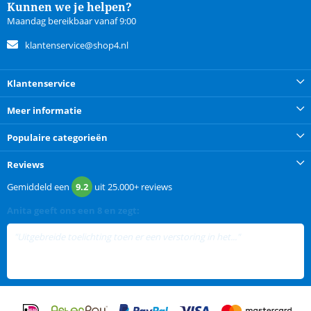
Kunnen we je helpen?
Maandag bereikbaar vanaf 9:00
klantenservice@shop4.nl
Klantenservice
Meer informatie
Populaire categorieën
Reviews
Gemiddeld een
9.2
uit
25.000+
reviews
Anita
geeft ons een
8 en zegt:
"Uitgebreide toelichting toen er een verstoring in het..."
lees meer