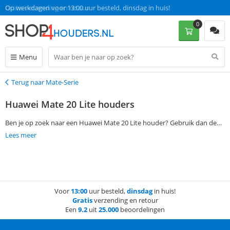
Op werkdagen voor 13:00 uur besteld, dinsdag in huis!
Gratis verzending en retour
0
Menu
Terug naar Mate-Serie
Terug
Huawei Mate 20 Lite houders
Ben je op zoek naar een Huawei Mate 20 Lite houder? Gebruik dan de
filtermogelijkheden aan de linkerkant van deze pagina om jouw
Lees meer
favoriete Huawei Mate 20 Lite houder te vinden. Bestel vervolgens op
werkdagen voor 13:00 en ontvang jouw bestelling de volgende dag al
thuis. Zonder verzendkosten!
Voor
13:00
uur besteld,
dinsdag
in huis!
Gratis
verzending en retour
Een
9.2
uit
25.000
beoordelingen