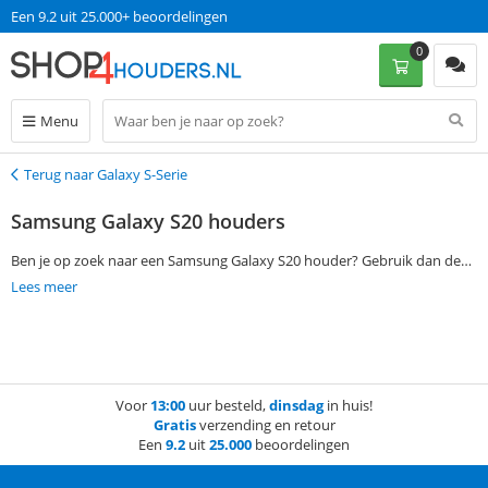
Een 9.2 uit 25.000+ beoordelingen
0
Menu
Terug naar Galaxy S-Serie
Terug
Samsung Galaxy S20 houders
Ben je op zoek naar een Samsung Galaxy S20 houder? Gebruik dan de
filtermogelijkheden aan de linkerkant van deze pagina om jouw
Lees meer
favoriete Samsung Galaxy S20 houder te vinden. Bestel vervolgens op
werkdagen voor 13:00 en ontvang jouw bestelling de volgende dag al
thuis. Zonder verzendkosten!
Voor
13:00
uur besteld,
dinsdag
in huis!
Gratis
verzending en retour
Een
9.2
uit
25.000
beoordelingen