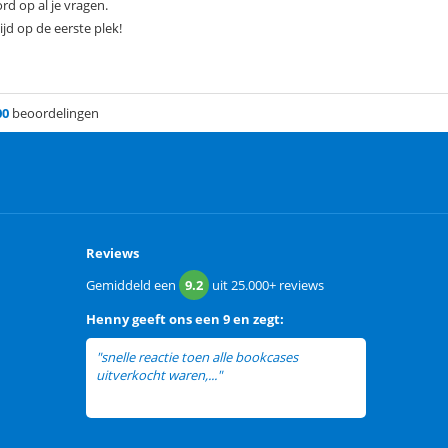
rd op al je vragen.
ijd op de eerste plek!
00
beoordelingen
Reviews
Gemiddeld een
9.2
uit
25.000+
reviews
Henny
geeft ons een
9 en zegt:
"snelle reactie toen alle bookcases
uitverkocht waren,..."
lees meer