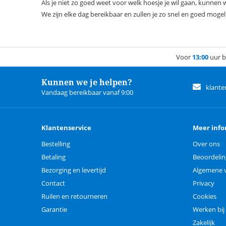
Als je niet zo goed weet voor welk hoesje je wil gaan, kunnen 
We zijn elke dag bereikbaar en zullen je zo snel en goed mogeli
Voor
13:00
uur b
Kunnen we je helpen?
klante
Vandaag bereikbaar vanaf 9:00
Klantenservice
Meer info
Bestelling
Over ons
Betaling
Beoordeli
Bezorging en levertijd
Algemene 
Contact
Privacy
Ruilen en retourneren
Cookies
Garantie
Werken bij
Zakelijk