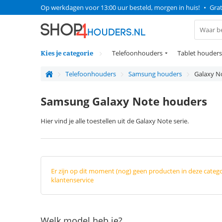
Op werkdagen voor 13:00 uur besteld, morgen in huis!
•
Grat
Kies je categorie
Telefoonhouders
Tablet houders
Telefoonhouders
Samsung houders
Galaxy N
Samsung Galaxy Note houders
Hier vind je alle toestellen uit de Galaxy Note serie.
Er zijn op dit moment (nog) geen producten in deze categ
klantenservice
Welk model heb je?