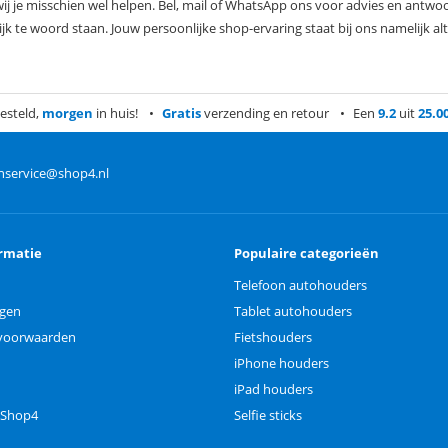
wij je misschien wel helpen. Bel, mail of WhatsApp ons voor advies en antwoo
jk te woord staan. Jouw persoonlijke shop-ervaring staat bij ons namelijk alt
esteld,
morgen
in huis!
Gratis
verzending en retour
Een
9.2
uit
25.0
nservice@shop4.nl
rmatie
Populaire categorieën
Telefoon autohouders
ngen
Tablet autohouders
voorwaarden
Fietshouders
iPhone houders
iPad houders
 Shop4
Selfie sticks