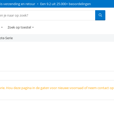
is verzending en retour
•
Een 9.2 uit 25.000+ beoordelingen
Zoek op toestel
ote-Serie
orie. Hou deze pagina in de gaten voor nieuwe voorraad of neem contact o