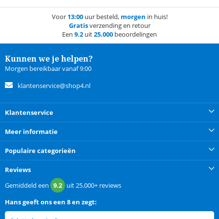
Voor
13:00
uur besteld,
morgen
in huis!
Gratis
verzending en retour
Een
9.2
uit
25.000
beoordelingen
Kunnen we je helpen?
Morgen bereikbaar vanaf 9:00
klantenservice@shop4.nl
Klantenservice
Meer informatie
Populaire categorieën
Reviews
Gemiddeld een
9.2
uit
25.000+
reviews
Hans
geeft ons een
8 en zegt: