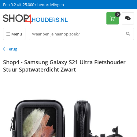
Een 9.2 uit 25.000+ beoordelingen
0
Menu
Terug
Terug
Shop4 - Samsung Galaxy S21 Ultra Fietshouder
Stuur Spatwaterdicht Zwart