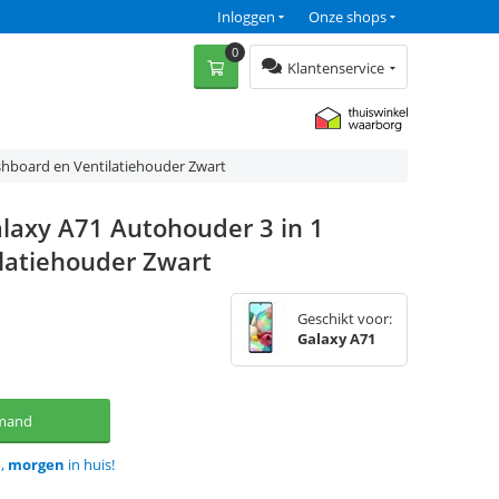
Inloggen
Onze shops
0
Klantenservice
hboard en Ventilatiehouder Zwart
laxy A71 Autohouder 3 in 1
latiehouder Zwart
Geschikt voor:
Galaxy A71
lmand
d,
morgen
in huis!