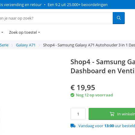
is verzending en retour
•
Een 9.2 uit 25.000+ beoordelingen
Zoek op toestel
Serie
Galaxy A71
Shop4 - Samsung Galaxy A71 Autohouder 3 in 1 Das
Shop4 - Samsung Ga
Dashboard en Venti
€
19,95
Nog 12 op voorraad
In winke
Vandaag voor
13:00
uur bestel