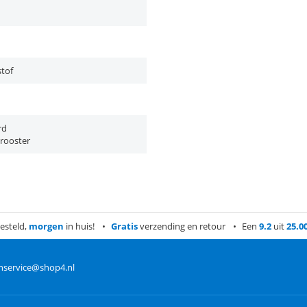
tof
rd
erooster
esteld,
morgen
in huis!
Gratis
verzending en retour
Een
9.2
uit
25.0
nservice@shop4.nl