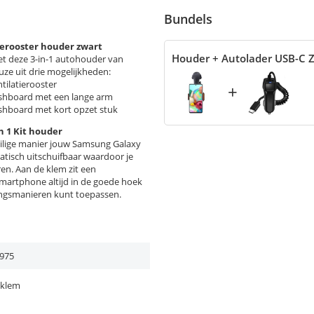
Bundels
ierooster houder zwart
Houder + Autolader USB-C 
et deze 3-in-1 autohouder van
ze uit drie mogelijkheden:
tilatierooster
+
ashboard met een lange arm
shboard met kort opzet stuk
n 1 Kit houder
eilige manier jouw Samsung Galaxy
matisch uitschuifbaar waardoor je
en. Aan de klem zit een
smartphone altijd in de goede hoek
gingsmanieren kunt toepassen.
975
eklem