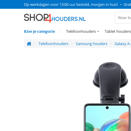
Op werkdagen voor 13:00 uur besteld, morgen in huis!
•
Grat
Kies je categorie
Telefoonhouders
Tablet houders
Telefoonhouders
Samsung houders
Galaxy A-