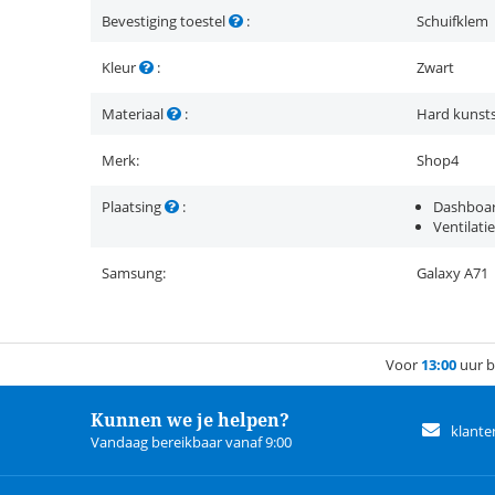
Bevestiging toestel
:
Schuifklem
Kleur
:
Zwart
Materiaal
:
Hard kunsts
Merk:
Shop4
Plaatsing
:
Dashboa
Ventilati
Samsung:
Galaxy A71
Voor
13:00
uur b
Kunnen we je helpen?
klante
Vandaag bereikbaar vanaf 9:00