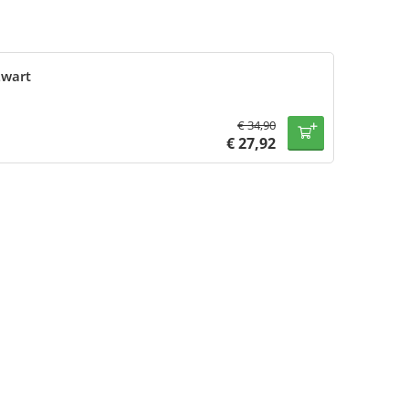
Zwart
€
34,90
€
27,92