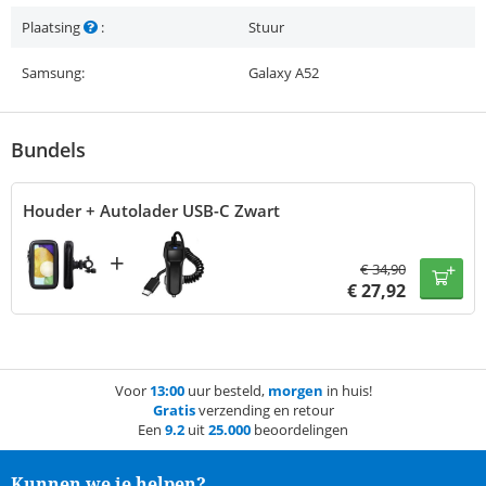
Plaatsing
:
Stuur
Samsung:
Galaxy A52
Bundels
Houder + Autolader USB-C Zwart
+
€
34,90
€
27,92
Voor
13:00
uur besteld,
morgen
in huis!
Gratis
verzending en retour
Een
9.2
uit
25.000
beoordelingen
Kunnen we je helpen?