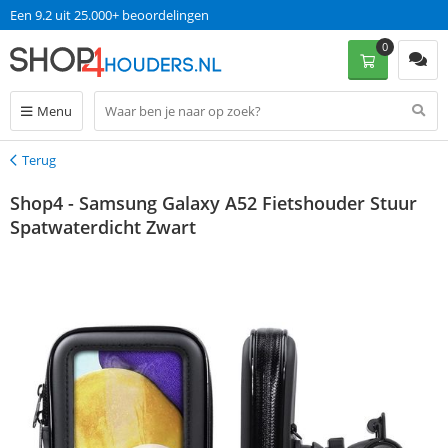
Een 9.2 uit 25.000+ beoordelingen
0
Menu
Terug
Terug
Shop4 - Samsung Galaxy A52 Fietshouder Stuur
Spatwaterdicht Zwart