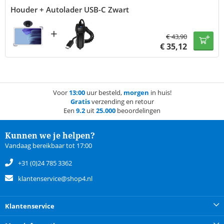
Houder + Autolader USB-C Zwart
+
€
43,90
€
35,12
Voor
13:00
uur besteld,
morgen
in huis!
Gratis
verzending en retour
Een
9.2
uit
25.000
beoordelingen
Kunnen we je helpen?
Vandaag bereikbaar tot 17:00
+31 (0)24 785 3362
klantenservice@shop4.nl
Klantenservice