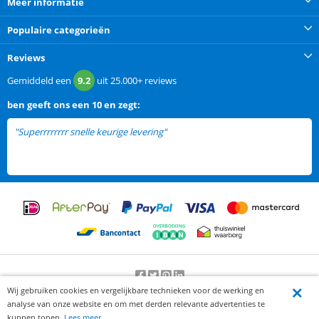
Meer informatie
Populaire categorieën
Reviews
Gemiddeld een
9.2
uit
25.000+
reviews
ben
geeft ons een
10 en zegt:
"Superrrrrrrr snelle keurige levering"
Wij gebruiken cookies en vergelijkbare technieken voor de werking en
Beoordeling door klanten:
9.2
/
10
-
25000
beoordelingen
analyse van onze website en om met derden relevante advertenties te
© 2012-2026 Knaak Commerce B.V.
kunnen tonen.
Lees meer