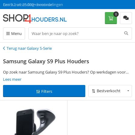
Gratis verzending en retour
Een 9.2 uit 25.000+ beoordelingen
0
Menu
Terug naar Galaxy S-Serie
Terug
Samsung Galaxy S9 Plus Houders
Op zoek naar Samsung Galaxy S9 Plus Houders? Op werkdagen voor
13:00 bestellen, is morgen gratis thuisbezorgd!
Lees meer
Bestverkocht
Filters