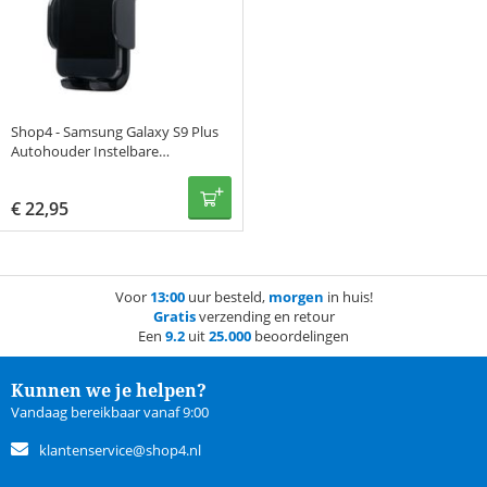
Shop4 - Samsung Galaxy S9 Plus
Autohouder Instelbare
Raamhouder Zwart
€
22,95
Voor
13:00
uur besteld,
morgen
in huis!
Gratis
verzending en retour
Een
9.2
uit
25.000
beoordelingen
Kunnen we je helpen?
Vandaag bereikbaar vanaf 9:00
klantenservice@shop4.nl