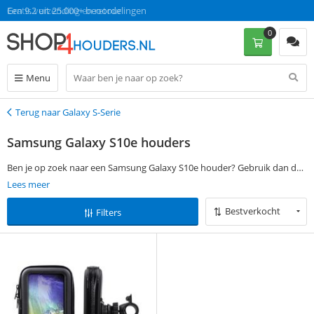
Gratis verzending en retour
Een 9.2 uit 25.000+ beoordelingen
0
Menu
Terug naar Galaxy S-Serie
Terug
Samsung Galaxy S10e houders
Ben je op zoek naar een Samsung Galaxy S10e houder? Gebruik dan de
filtermogelijkheden aan de linkerkant van deze pagina om jouw
Lees meer
favoriete Samsung Galaxy S10e houder te vinden. Bestel vervolgens op
Bestverkocht
Filters
werkdagen voor 13:00 en ontvang jouw bestelling de volgende dag al
thuis. Zonder verzendkosten!