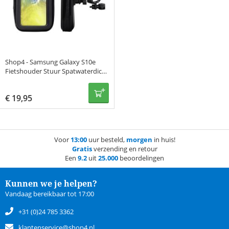
Shop4 - Samsung Galaxy S10e
Fietshouder Stuur Spatwaterdicht
Zwart
€
19,95
Voor
13:00
uur besteld,
morgen
in huis!
Gratis
verzending en retour
Een
9.2
uit
25.000
beoordelingen
Kunnen we je helpen?
Vandaag bereikbaar tot 17:00
+31 (0)24 785 3362
klantenservice@shop4.nl