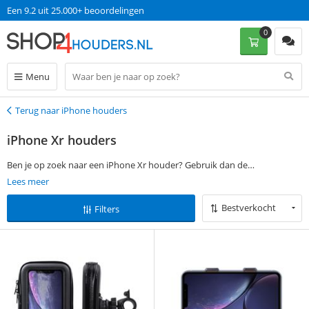
Een 9.2 uit 25.000+ beoordelingen
0
Menu
Terug naar iPhone houders
Terug
iPhone Xr houders
Ben je op zoek naar een iPhone Xr houder? Gebruik dan de
filtermogelijkheden aan de linkerkant van deze pagina om jouw
Lees meer
favoriete iPhone Xr houder te vinden. Bestel vervolgens op werkdagen
Bestverkocht
Filters
voor 13:00 en ontvang jouw bestelling de volgende dag al thuis. Zonder
verzendkosten!