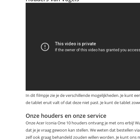
In dit filmpje zie je de verschillende mogelijkheden. Je kunt
de tablet eruit valt of dat deze niet past. Je kunt de tablet zo
Onze houders en onze service
Onze Acer Iconia One 10 houders ontvang je met ons erbij! W
dat je je vraag gewoon kan stellen. We weten dat bestellen v
zelf ook graag behandeld zouden willen worden. Je kunt ons ma