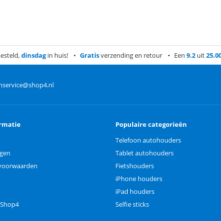
esteld,
dinsdag
in huis!
Gratis
verzending en retour
Een
9.2
uit
25.0
nservice@shop4.nl
rmatie
Populaire categorieën
Telefoon autohouders
ngen
Tablet autohouders
voorwaarden
Fietshouders
iPhone houders
iPad houders
 Shop4
Selfie sticks