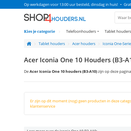
Op werkdagen voor 13:00 uur besteld, dinsdag in huis!
•
Grat
Kies je categorie
Telefoonhouders
Tablet houders
Tablet houders
Acer houders
Iconia One-Serie
Acer Iconia One 10 Houders (B3-A
De
Acer Iconia One 10 houders (
B3-A10)
zijn op deze pagina
Er zijn op dit moment (nog) geen producten in deze categ
klantenservice