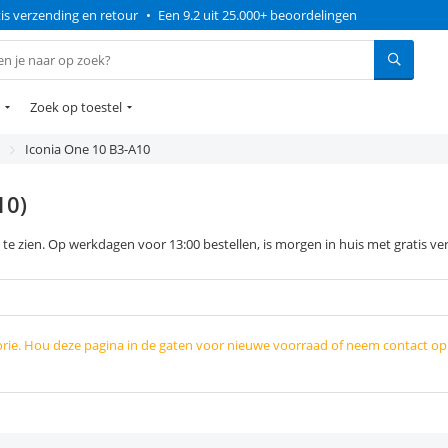
is verzending en retour
•
Een 9.2 uit 25.000+ beoordelingen
Zoek op toestel
Iconia One 10 B3-A10
10)
 te zien. Op werkdagen voor 13:00 bestellen, is morgen in huis met gratis ve
orie. Hou deze pagina in de gaten voor nieuwe voorraad of neem contact o