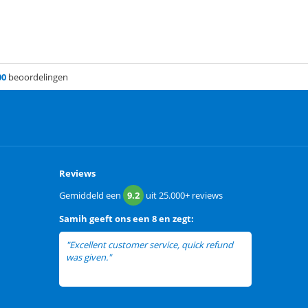
00
beoordelingen
Reviews
Gemiddeld een
9.2
uit
25.000+
reviews
Samih
geeft ons een
8 en zegt:
"Excellent customer service, quick refund
was given."