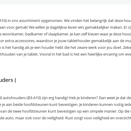
-A10) in ons assortiment opgenomen. We vinden het belangrijk dat deze ho
aan voor gemak! We willen je dagelijkse leven iets gemakkelijker maken. Er zi
e woonkamer, badkamer of slaapkamer. Je kan zelf kiezen waar je deze houde
oor extra accessoires, waardoor je jouw tablethouder gemakkelijk aan de mu
s het handig als je een houder hebt die het zware werk voor jou doet. Zeker
thouden van je tablet. Vooral in het bad is het een heerlijke ervaring om e
uders (
 autohouders (B3-A10) zijn erg handig! Heb je kinderen? Dan weet je dat de
e je aan beide hoofdsteunen kunt bevestigen. Je kinderen kunnen rustig iede
en van de twee hoofdsteunen kunt bevestigen op een simpele manier. Op di
 de auto, maar ook voor de veiligheid. Rust zorgt voor veiligheid en overzich