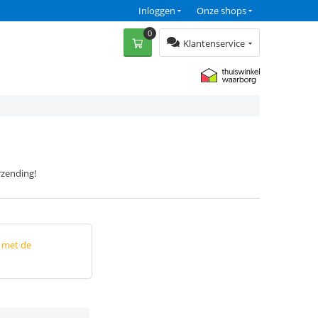
Inloggen
Onze shops
0
Klantenservice
rzending!
p met de