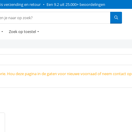
is verzending en retour
•
Een 9.2 uit 25.000+ beoordelingen
Zoek op toestel
orie. Hou deze pagina in de gaten voor nieuwe voorraad of neem contact o