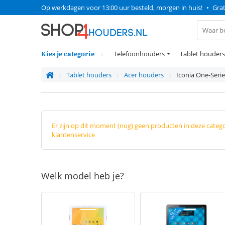
Op werkdagen voor 13:00 uur besteld, morgen in huis!
•
Grat
Kies je categorie
Telefoonhouders
Tablet houders
Tablet houders
Acer houders
Iconia One-Serie
Er zijn op dit moment (nog) geen producten in deze categ
klantenservice
Welk model heb je?