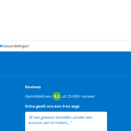
00
beoordelingen
Reviews
Gemiddeld een
9.2
uit
25.000+
reviews
Erina
geeft ons een
9 en zegt:
"JE kan gewoon bestellen zonder een
account aan te maken,..."
lees meer