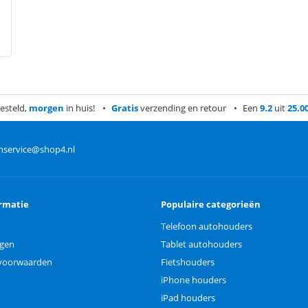
esteld,
morgen
in huis!
Gratis
verzending en retour
Een
9.2
uit
25.0
nservice@shop4.nl
rmatie
Populaire categorieën
Telefoon autohouders
ngen
Tablet autohouders
voorwaarden
Fietshouders
iPhone houders
iPad houders