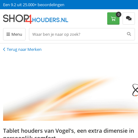
Op werkdagen voor 13:00 uur besteld, dinsdag in huis!
Een 9.2 uit 25.000+ beoordelingen
0
Menu
Terug naar Merken
Terug
Tablet houders van Vogel's, een extra dimensie in