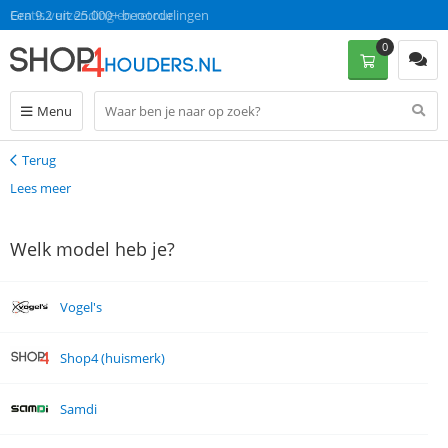
Gratis verzending en retour
Een 9.2 uit 25.000+ beoordelingen
0
Menu
Terug
Terug
Lees meer
Welk model heb je?
Vogel's
Shop4 (huismerk)
Samdi