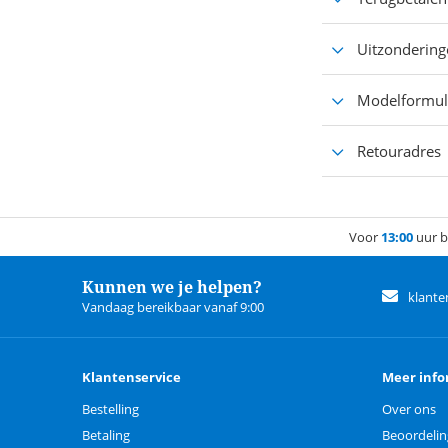
Uitzondering
Modelformuli
Retouradres
Voor
13:00
uur b
Kunnen we je helpen?
klante
Vandaag bereikbaar vanaf 9:00
Klantenservice
Meer info
Bestelling
Over ons
Betaling
Beoordeli