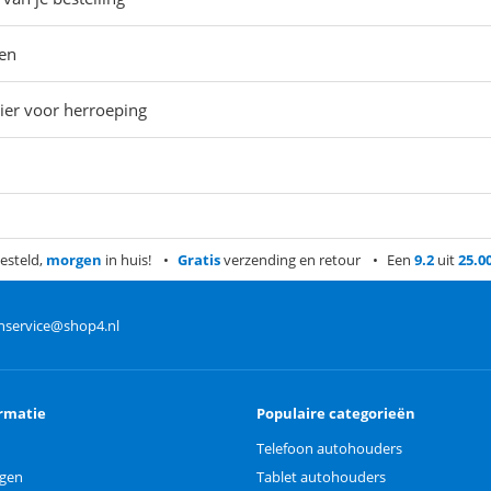
en
er voor herroeping
esteld,
morgen
in huis!
Gratis
verzending en retour
Een
9.2
uit
25.0
nservice@shop4.nl
rmatie
Populaire categorieën
Telefoon autohouders
ngen
Tablet autohouders