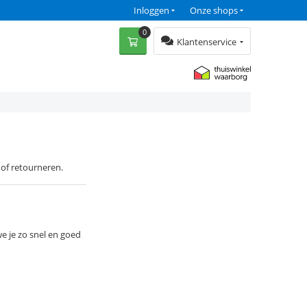
Inloggen
Onze shops
0
Klantenservice
n of retourneren.
e je zo snel en goed