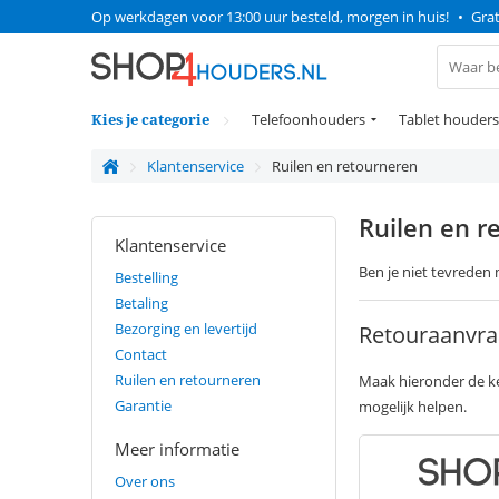
Op werkdagen voor 13:00 uur besteld, morgen in huis!
•
Grat
Kies je categorie
Telefoonhouders
Tablet houders
Klantenservice
Ruilen en retourneren
Ruilen en r
Klantenservice
Ben je niet tevreden 
Bestelling
Betaling
Bezorging en levertijd
Retouraanvra
Contact
Ruilen en retourneren
Maak hieronder de ke
Garantie
mogelijk helpen.
Meer informatie
Over ons