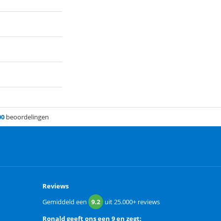
00
beoordelingen
Reviews
Gemiddeld een
9.2
uit
25.000+
reviews
Ronald
geeft ons een
9 en zegt: