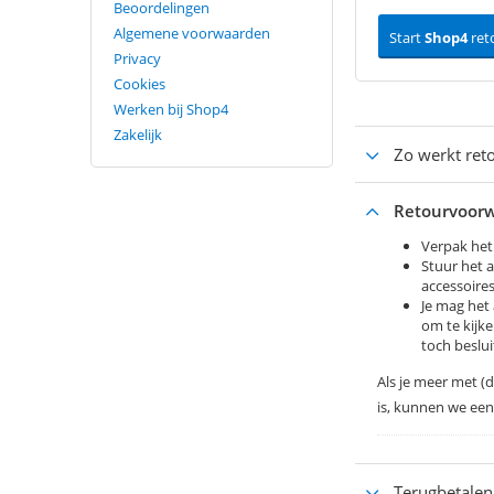
Beoordelingen
Algemene voorwaarden
Start
Shop4
ret
Privacy
Cookies
Werken bij Shop4
Zakelijk
Zo werkt ret
Retourvoor
Verpak het 
Stuur het a
accessoires
Je mag het 
om te kijke
toch beslui
Als je meer met (
is, kunnen we een
Terugbetalen 