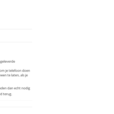
egeleverde
 om je telefoon doen
en te laten, als je
houden dan echt nodig
d terug.