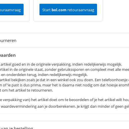
ouraanvraag
Start
bol.com
retouraanvraag
ourneren
waarden
artikel goed en in de originele verpakking, indien redelijkerwijs mogelijk.
rtikel in de originele staat, zonder gebruikssporen en compleet met alle me
 en onderdelen terug, indien redelijkerwijs mogelijk.
artikel bekijken zoals je dat in een winkel ook zou doen. Een telefoonhoesje
n of ‘ie past is dus prima, maar het is daarna niet nodig om dat hoesje eromhe
t om het artikel te retourneren.
de verpakking van) het artikel doet om te beoordelen of je het artikel wilt 
 waardevermindering aan je doorberekenen. Je krijgt dan minder of geen gel
van je bestelling