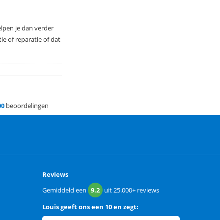
lpen je dan verder
e of reparatie of dat
00
beoordelingen
Reviews
Gemiddeld een
9.2
uit
25.000+
reviews
Louis
geeft ons een
10 en zegt: