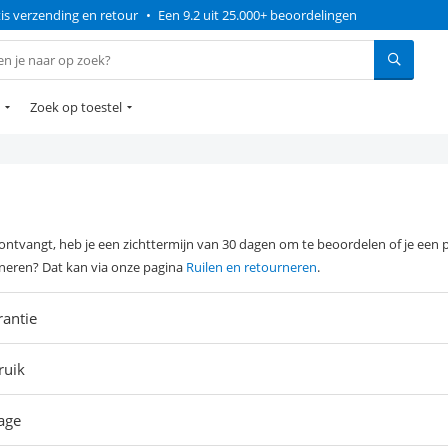
is verzending en retour
•
Een 9.2 uit 25.000+ beoordelingen
Zoek op toestel
g ontvangt, heb je een zichttermijn van 30 dagen om te beoordelen of je een
urneren? Dat kan via onze pagina
Ruilen en retourneren
.
rantie
ruik
age