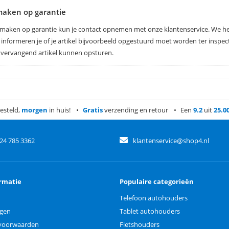
aken op garantie
maken op garantie kun je contact opnemen met onze klantenservice. We he
informeren je of je artikel bijvoorbeeld opgestuurd moet worden ter inspecti
 vervangend artikel kunnen opsturen.
esteld,
morgen
in huis!
Gratis
verzending en retour
Een
9.2
uit
25.0
)24 785 3362
klantenservice@shop4.nl
rmatie
Populaire categorieën
Telefoon autohouders
ngen
Tablet autohouders
voorwaarden
Fietshouders