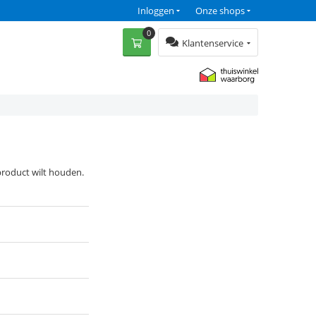
Inloggen
Onze shops
0
Klantenservice
 product wilt houden.