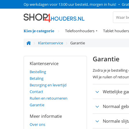
Op werkdagen voor 13:00 uur besteld, morgen in huis!
•
Grat
Kies je categorie
Telefoonhouders
Tablet houders
Klantenservice
Garantie
Garantie
Klantenservice
Zodra je je bestellin
Bestelling
Wil je ruilen of reto
Betaling
Bezorging en levertijd
Wettelijke ga
Contact
Ruilen en retourneren
Garantie
Normaal geb
Meer informatie
Normale slijt
Over ons