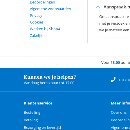
Beoordelingen
Aanspraak m
Algemene voorwaarden
Privacy
Om aanspraak te 
Cookies
met je verzoek en 
Werken bij Shop4
we je meteen een
Zakelijk
Voor
13:00
uur b
Kunnen we je helpen?
+31 (0
Vandaag bereikbaar tot 17:00
Klantenservice
Meer info
Bestelling
Over ons
Betaling
Beoordeli
Bezorging en levertijd
Algemene 