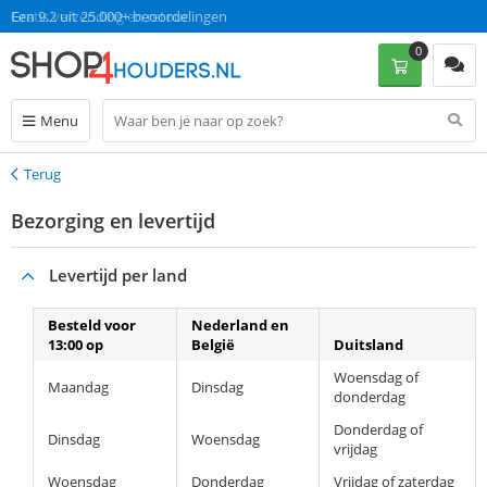
Gratis verzending en retour
Een 9.2 uit 25.000+ beoordelingen
0
Menu
Terug
Terug
Bezorging en levertijd
Levertijd per land
Besteld voor
Nederland en
13:00 op
België
Duitsland
Woensdag of
Maandag
Dinsdag
donderdag
Donderdag of
Dinsdag
Woensdag
vrijdag
Woensdag
Donderdag
Vrijdag of zaterdag