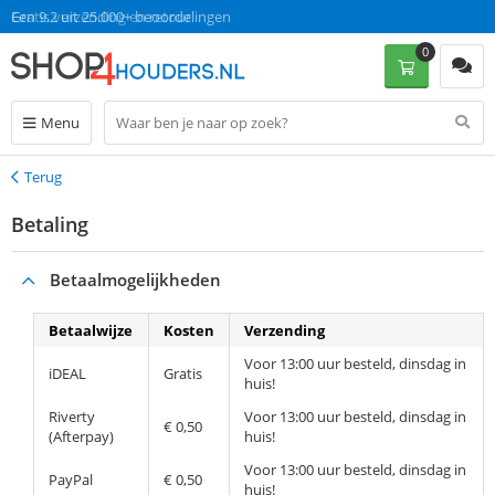
Gratis verzending en retour
Een 9.2 uit 25.000+ beoordelingen
0
Menu
Terug
Terug
Betaling
Betaalmogelijkheden
Betaalwijze
Kosten
Verzending
Voor 13:00 uur besteld, dinsdag in
iDEAL
Gratis
huis!
Riverty
Voor 13:00 uur besteld, dinsdag in
€ 0,50
(Afterpay)
huis!
Voor 13:00 uur besteld, dinsdag in
PayPal
€ 0,50
huis!