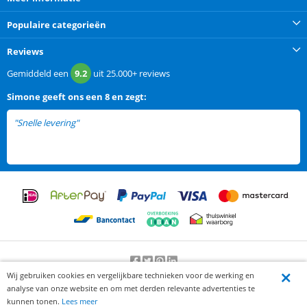
Populaire categorieën
Reviews
Gemiddeld een
9.2
uit
25.000+
reviews
Simone
geeft ons een
8 en zegt:
"Snelle levering"
Wij gebruiken cookies en vergelijkbare technieken voor de werking en
Beoordeling door klanten:
9.2
/
10
-
25000
beoordelingen
analyse van onze website en om met derden relevante advertenties te
© 2012-2026 Knaak Commerce B.V.
kunnen tonen.
Lees meer