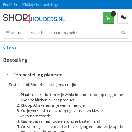
Gratis verzending en retour
Een 9.2 uit 25.000+ beoordelingen
0
Menu
Terug
Terug
Bestelling
Een bestelling plaatsen
Bestellen bij Shop4 is heel gemakkelijk:
Plaats de producten in je winkelmandje door op de groene
knop te klikken bij het product
Klik op Afrekenen in je winkelmandje
Vul je verzend- en factuurgegevens in en kies je
verzendmethode
Kies je betaalmethode en rond je bestelling af
We sturen je een e-mail ter bevestiging en houden je op de
hoogte van de voortgang