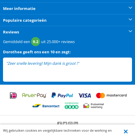
Meer informatie
Populaire categorieën
Reviews
Gemiddeld een
9.2
uit
25.000+
reviews
Dorothee
geeft ons een
10 en zegt:
"Zeer snelle levering! Mijn dank is groot !"
Wij gebruiken cookies en vergelijkbare technieken voor de werking en
Beoordeling door klanten:
9.2
/
10
-
25000
beoordelingen