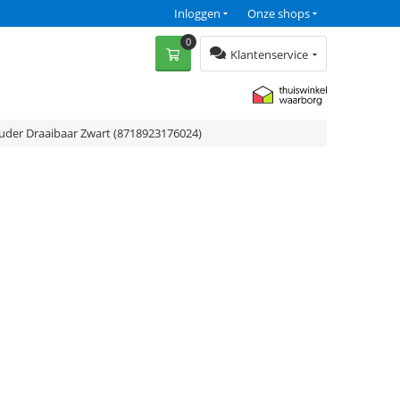
Inloggen
Onze shops
0
Klantenservice
uder Draaibaar Zwart (8718923176024)