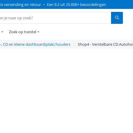
is verzending en retour
•
Een 9.2 uit 25.000+ beoordelingen
Zoek op toestel
r-, CD en kleine dashboard(plak) houders
Shop4 - Verstelbare CD Autoho