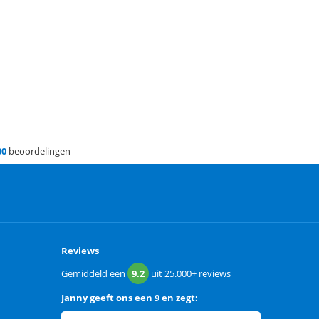
00
beoordelingen
Reviews
Gemiddeld een
9.2
uit
25.000+
reviews
Janny
geeft ons een
9 en zegt: