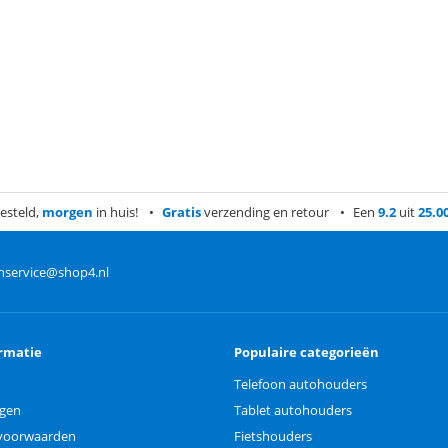
esteld,
morgen
in huis!
Gratis
verzending en retour
Een
9.2
uit
25.0
nservice@shop4.nl
rmatie
Populaire categorieën
Telefoon autohouders
ngen
Tablet autohouders
voorwaarden
Fietshouders