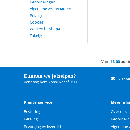
Beoordelingen
Algemene voorwaarden
Privacy
Cookies
Werken bij Shop4
Zakelijk
Voor
13:00
uur b
Kunnen we je helpen?
klante
Vandaag bereikbaar vanaf 9:00
Klantenservice
Meer info
Bestelling
Over ons
Betaling
Beoordeli
Bezorging en levertijd
Algemene 