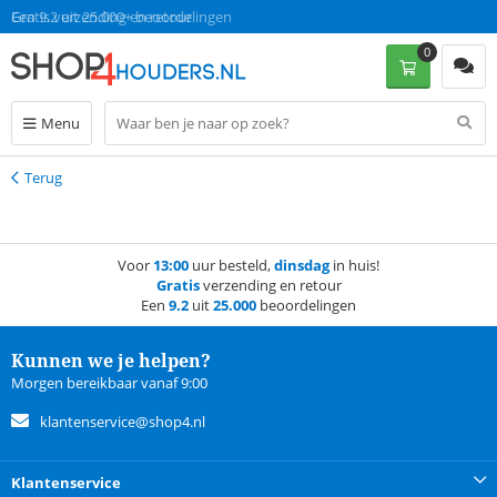
Gratis verzending en retour
Een 9.2 uit 25.000+ beoordelingen
0
Menu
Terug
Terug
Voor
13:00
uur besteld,
dinsdag
in huis!
Gratis
verzending en retour
Een
9.2
uit
25.000
beoordelingen
Kunnen we je helpen?
Morgen bereikbaar vanaf 9:00
klantenservice@shop4.nl
Klantenservice