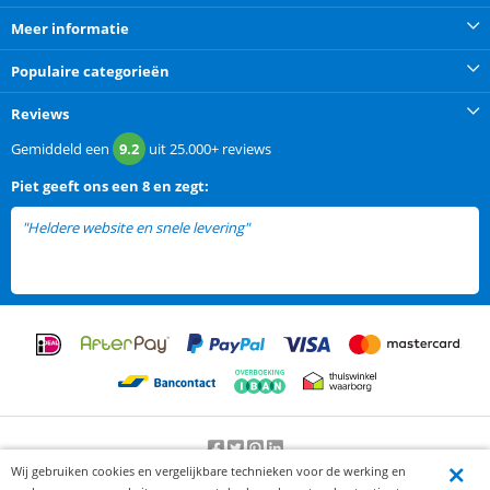
Meer informatie
Populaire categorieën
Reviews
Gemiddeld een
9.2
uit
25.000+
reviews
Piet
geeft ons een
8 en zegt:
"Heldere website en snele levering"
Wij gebruiken cookies en vergelijkbare technieken voor de werking en
Beoordeling door klanten:
9.2
/
10
-
25000
beoordelingen