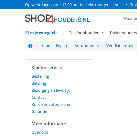
Op werkdagen voor 13:00 uur besteld, morgen in huis!
•
Grat
Kies je categorie
Telefoonhouders
Tablet houders
Handleidingen
Autohouders
Ventilatierooste
Klantenservice
Bestelling
Betaling
Bezorging en levertijd
Contact
Ruilen en retourneren
Garantie
Meer informatie
Over ons