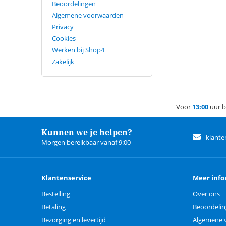
Beoordelingen
Algemene voorwaarden
Privacy
Cookies
Werken bij Shop4
Zakelijk
Voor
13:00
uur b
Kunnen we je helpen?
klante
Morgen bereikbaar vanaf 9:00
Klantenservice
Meer info
Bestelling
Over ons
Betaling
Beoordeli
Bezorging en levertijd
Algemene 