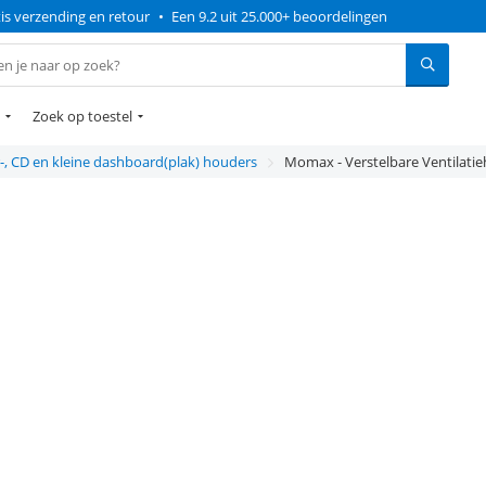
is verzending en retour
•
Een 9.2 uit 25.000+ beoordelingen
Zoek op toestel
r-, CD en kleine dashboard(plak) houders
Momax - Verstelbare Ventilati