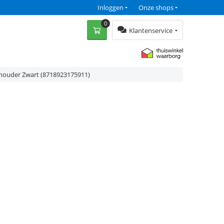
Inloggen
Onze shops
0
Klantenservice
ehouder Zwart (8718923175911)