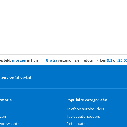
esteld,
morgen
in huis!
Gratis
verzending en retour
Een
9.2
uit
25.0
nservice@shop4.nl
rmatie
Populaire categorieën
Telefoon autohouders
ngen
Tablet autohouders
voorwaarden
Fietshouders