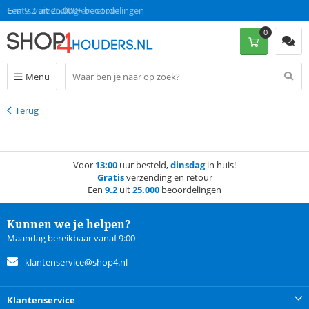
Gratis verzending en retour
Een 9.2 uit 25.000+ beoordelingen
0
Menu
Terug
Terug
Voor
13:00
uur besteld,
dinsdag
in huis!
Gratis
verzending en retour
Een
9.2
uit
25.000
beoordelingen
Kunnen we je helpen?
Maandag bereikbaar vanaf 9:00
klantenservice@shop4.nl
Klantenservice