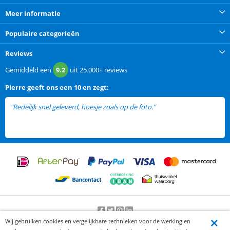
Meer informatie
Populaire categorieën
Reviews
Gemiddeld een
9.2
uit
25.000+
reviews
Pierre
geeft ons een
10 en zegt:
"Redelijk snel geleverd, hoesje zoals op de foto."
Wij gebruiken cookies en vergelijkbare technieken voor de werking en
Beoordeling door klanten:
9.2
/
10
-
25000
beoordelingen