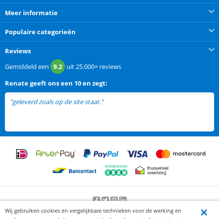
Meer informatie
Populaire categorieën
Reviews
Gemiddeld een
9.2
uit
25.000+
reviews
Renate
geeft ons een
10 en zegt:
"geleverd zoals op de site staat."
Wij gebruiken cookies en vergelijkbare technieken voor de werking en
Beoordeling door klanten:
9.2
/
10
-
25000
beoordelingen