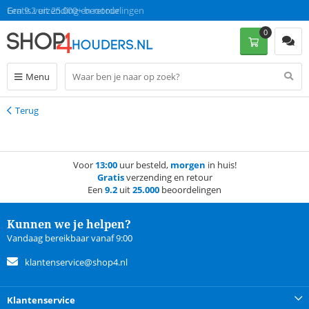
Gratis verzending en retour
Een 9.2 uit 25.000+ beoordelingen
0
Menu
Terug
Terug
Voor
13:00
uur besteld,
morgen
in huis!
Gratis
verzending en retour
Een
9.2
uit
25.000
beoordelingen
Kunnen we je helpen?
Vandaag bereikbaar vanaf 9:00
klantenservice@shop4.nl
Klantenservice