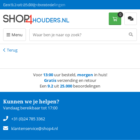
Gratis verzending en retour
Een 9.2 uit 25.000+ beoordelingen
0
Menu
Terug
Terug
Voor
13:00
uur besteld,
morgen
in huis!
Gratis
verzending en retour
Een
9.2
uit
25.000
beoordelingen
Kunnen we je helpen?
Vandaag bereikbaar tot 17:00
+31 (0)24 785 3362
klantenservice@shop4.nl