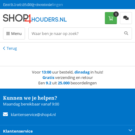
Gratis verzending en retour
Een 9.2 uit 25.000+ beoordelingen
0
Menu
Terug
Terug
Voor
13:00
uur besteld,
dinsdag
in huis!
Gratis
verzending en retour
Een
9.2
uit
25.000
beoordelingen
Kunnen we je helpen?
Maandag bereikbaar vanaf 9:00
klantenservice@shop4.nl
Klantenservice