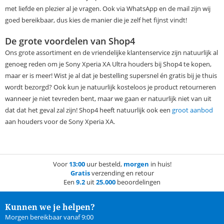
met liefde en plezier al je vragen. Ook via WhatsApp en de mail zijn wij
goed bereikbaar, dus kies de manier die je zelf het fijnst vindt!
De grote voordelen van Shop4
Ons grote assortiment en de vriendelijke klantenservice zijn natuurlijk al
genoeg reden om je Sony Xperia XA Ultra houders bij Shop4 te kopen,
maar er is meer! Wist je al dat je bestelling supersnel én gratis bij je thuis
wordt bezorgd? Ook kun je natuurlijk kosteloos je product retourneren
wanneer je niet tevreden bent, maar we gaan er natuurlijk niet van uit
dat dat het geval zal zijn! Shop4 heeft natuurlijk ook een
groot aanbod
aan houders voor de Sony Xperia XA.
Voor
13:00
uur besteld,
morgen
in huis!
Gratis
verzending en retour
Een
9.2
uit
25.000
beoordelingen
Kunnen we je helpen?
Morgen bereikbaar vanaf 9:00