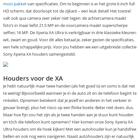
mooi pakket
van specificaties. Om te beginnen is er het grote 6 inch full
HD scherm, dat doorloopt tot de zijkant – een leuk detail! Het toestel
valt ook qua camera zeer zeker niet tegen: de achtercamera maakt
foto’s in maar liefst 21,5 MP en de voorcamera maakt superscherpe
selfies: 16 MP. De Xperia XA Ultra is verkrijgbaar in drie klassieke kleuren:
wit, zwart en goud. Voor dit alles betaal je, zeker gezien de specificaties,
een hele schappelijke prijs. Voor jou hebben we een uitgebreide collectie
Sony Xperia XA houders samengesteld.
Houders voor de XA
Je hebt natuurlijk maar twee handen (als het goed is) en soms is dat net
te weinig! Bijvoorbeeld wanneer je in de auto zit en de telefoon begint te
rinkelen. Opnemen betekent dat je jezelf en anderen in het verkeer in
gevaar brengt, plus het risico op een flinke boete. Beter niet doen, dus.
Maar hoe fijn zou het zijn als je twee handen aan je stuur kunt houden
en tóch die telefoon kunt opnemen? Hier komen onze Sony Xperia XA
Ultra houders om de hoek kijken! Met een autohouder kun je handsfree
bellen en ook nog eens navigeren. Naast autohouders zijn er natuurlijk