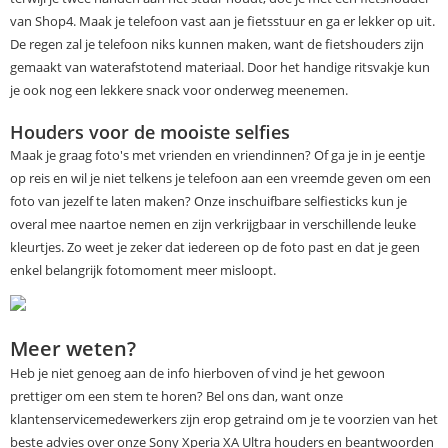
van Shop4. Maak je telefoon vast aan je fietsstuur en ga er lekker op uit.
De regen zal je telefoon niks kunnen maken, want de fietshouders zijn
gemaakt van waterafstotend materiaal. Door het handige ritsvakje kun
je ook nog een lekkere snack voor onderweg meenemen.
Houders voor de mooiste selfies
Maak je graag foto's met vrienden en vriendinnen? Of ga je in je eentje
op reis en wil je niet telkens je telefoon aan een vreemde geven om een
foto van jezelf te laten maken? Onze inschuifbare selfiesticks kun je
overal mee naartoe nemen en zijn verkrijgbaar in verschillende leuke
kleurtjes. Zo weet je zeker dat iedereen op de foto past en dat je geen
enkel belangrijk fotomoment meer misloopt.
Meer weten?
Heb je niet genoeg aan de info hierboven of vind je het gewoon
prettiger om een stem te horen? Bel ons dan, want onze
klantenservicemedewerkers zijn erop getraind om je te voorzien van het
beste advies over onze Sony Xperia XA Ultra houders en beantwoorden