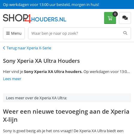
Op werkdagen voor 13:00 uur besteld, morgen in huis!
0
Menu
Terug naar Xperia X-Serie
Terug
Sony Xperia XA Ultra Houders
Hier vind je
Sony Xperia XA Ultra houders.
Op werkdagen voor 13:00
bestellen, is morgen in huis met gratis verzending!
Lees meer
Lees meer over de Xperia XA Ultra:
Weer een nieuwe toevoeging aan de Xperia
X-lijn
Sony is goed bezig als je het ons vraagt! De Xperia XA Ultra biedt een