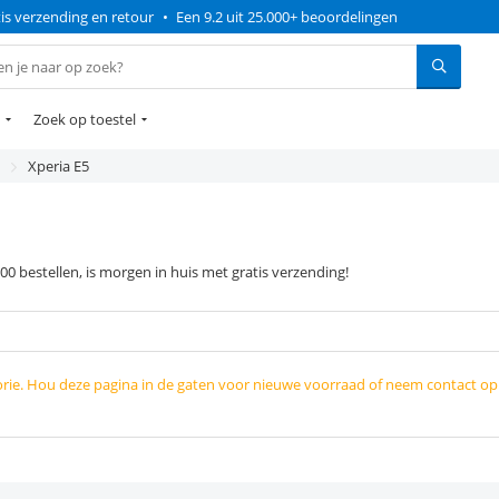
is verzending en retour
•
Een 9.2 uit 25.000+ beoordelingen
Zoek op toestel
Xperia E5
0 bestellen, is morgen in huis met gratis verzending!
orie. Hou deze pagina in de gaten voor nieuwe voorraad of neem contact o