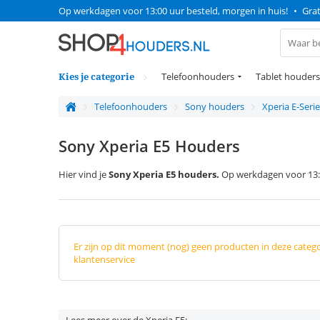
Op werkdagen voor 13:00 uur besteld, morgen in huis!
•
Grat
Kies je categorie
Telefoonhouders
Tablet houders
Telefoonhouders
Sony houders
Xperia E-Serie
Sony Xperia E5 Houders
Hier vind je
Sony Xperia E5 houders.
Op werkdagen voor 13:0
Er zijn op dit moment (nog) geen producten in deze categ
klantenservice