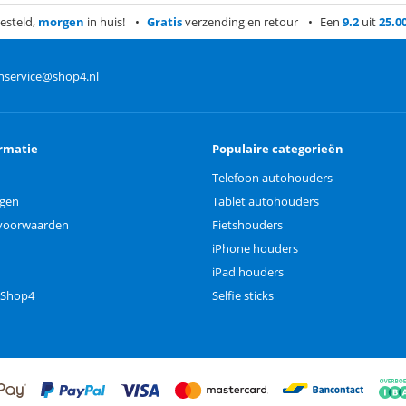
esteld,
morgen
in huis!
Gratis
verzending en retour
Een
9.2
uit
25.0
nservice@shop4.nl
rmatie
Populaire categorieën
Telefoon autohouders
ngen
Tablet autohouders
voorwaarden
Fietshouders
iPhone houders
iPad houders
 Shop4
Selfie sticks