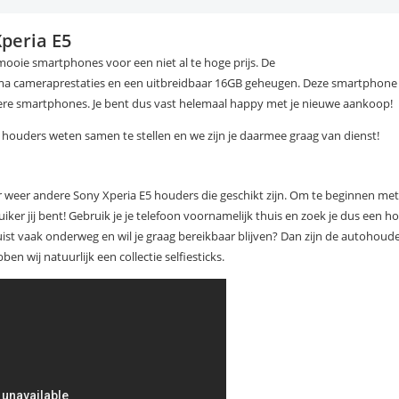
Xperia E5
mooie smartphones voor een niet al te hoge prijs. De
ima cameraprestaties en een uitbreidbaar 16GB geheugen. Deze smartphone z
dere smartphones. Je bent dus vast helemaal happy met je nieuwe aankoop!
houders weten samen te stellen en we zijn je daarmee graag van dienst!
er weer andere Sony Xperia E5 houders die geschikt zijn. Om te beginnen met
iker jij bent! Gebruik je je telefoon voornamelijk thuis en zoek je dus een ho
juist vaak onderweg en wil je graag bereikbaar blijven? Dan zijn de autohoud
en wij natuurlijk een collectie selfiesticks.