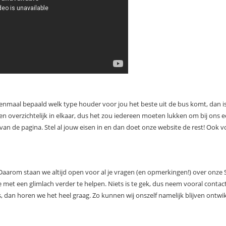
enmaal bepaald welk type houder voor jou het beste uit de bus komt, dan is
en overzichtelijk in elkaar, dus het zou iedereen moeten lukken om bij ons 
van de pagina. Stel al jouw eisen in en dan doet onze website de rest! Ook v
 Daarom staan we altijd open voor al je vragen (en opmerkingen!) over onze
 met een glimlach verder te helpen. Niets is te gek, dus neem vooral conta
s, dan horen we het heel graag. Zo kunnen wij onszelf namelijk blijven ontwi