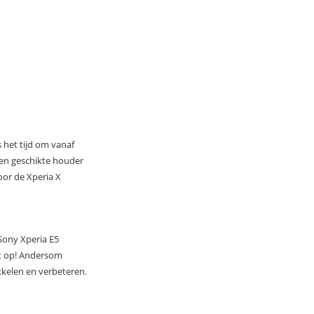
 het tijd om vanaf
een geschikte houder
oor de Xperia X
 Sony Xperia E5
ct op! Andersom
kkelen en verbeteren.