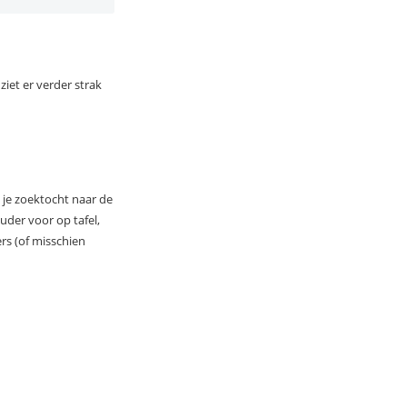
iet er verder strak
 je zoektocht naar de
uder voor op tafel,
ers (of misschien