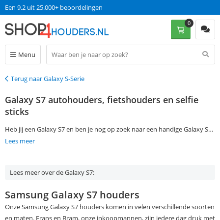
Een 9.2 uit 25.000+ beoordelingen
0
Menu
Terug naar Galaxy S-Serie
Terug
Galaxy S7 autohouders, fietshouders en selfie
sticks
Heb jij een Galaxy S7 en ben je nog op zoek naar een handige Galaxy S7
houder? Hieronder heb je de keuze uit verschillende houders. Bekijk
Lees meer
bijvoorbeeld de Galaxy S7 autohouders, Galaxy S7 fietshouders of
Galaxy S7 selfie sticks. Bij Shop4 profiteer je natuurlijk altijd van gratis
Lees meer over de Galaxy S7:
verzending en op werkdagen voor 13:00 besteld, is de volgende dag in
huis!
Samsung Galaxy S7 houders
Onze Samsung Galaxy S7 houders komen in velen verschillende soorten
en maten. Frans en Bram, onze inkoopmannen, zijn iedere dag druk met