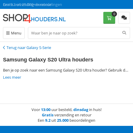
Gratis verzending en retour
Een 9.2 uit 25.000+ beoordelingen
0
Menu
Terug naar Galaxy S-Serie
Terug
Samsung Galaxy S20 Ultra houders
Ben je op zoek naar een Samsung Galaxy S20 Ultra houder? Gebruik dan
de filtermogelijkheden aan de linkerkant van deze pagina om jouw
Lees meer
favoriete Samsung Galaxy S20 Ultra houder te vinden. Bestel vervolgens
op werkdagen voor 13:00 en ontvang jouw bestelling de volgende dag al
thuis. Zonder verzendkosten!
Voor
13:00
uur besteld,
dinsdag
in huis!
Gratis
verzending en retour
Een
9.2
uit
25.000
beoordelingen