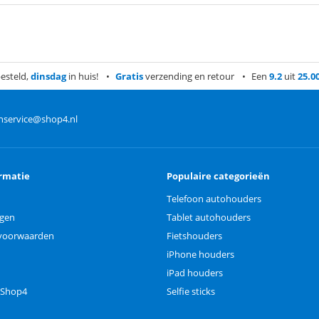
esteld,
dinsdag
in huis!
Gratis
verzending en retour
Een
9.2
uit
25.0
nservice@shop4.nl
rmatie
Populaire categorieën
Telefoon autohouders
ngen
Tablet autohouders
voorwaarden
Fietshouders
iPhone houders
iPad houders
 Shop4
Selfie sticks