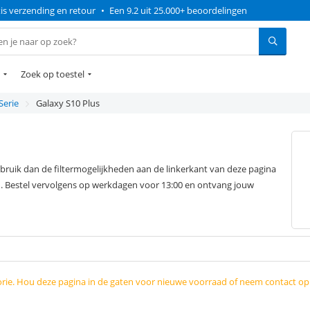
is verzending en retour
•
Een 9.2 uit 25.000+ beoordelingen
Zoek op toestel
Serie
Galaxy S10 Plus
ruik dan de filtermogelijkheden aan de linkerkant van deze pagina
. Bestel vervolgens op werkdagen voor 13:00 en ontvang jouw
orie. Hou deze pagina in de gaten voor nieuwe voorraad of neem contact o