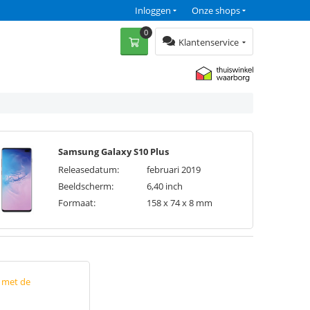
Inloggen
Onze shops
0
Klantenservice
Samsung Galaxy S10 Plus
Releasedatum:
februari 2019
Beeldscherm:
6,40 inch
Formaat:
158 x 74 x 8 mm
p met de