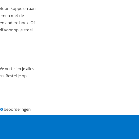
elefoon koppelen aan
e nemen met de
een andere hoek. Of
f voor op je stoel
 vertellen je alles
n. Bestel je op
00
beoordelingen