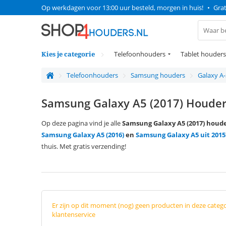
Op werkdagen voor 13:00 uur besteld, morgen in huis!
•
Grat
Kies je categorie
Telefoonhouders
Tablet houders
Telefoonhouders
Samsung houders
Galaxy A-
Samsung Galaxy A5 (2017) Houde
Op deze pagina vind je alle
Samsung Galaxy A5 (2017) houd
Samsung Galaxy A5 (2016)
en
Samsung Galaxy A5 uit 2015
thuis. Met gratis verzending!
Er zijn op dit moment (nog) geen producten in deze categ
klantenservice