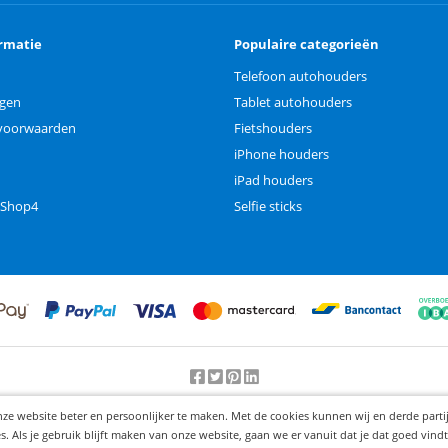
rmatie
Populaire categorieën
Telefoon autohouders
ngen
Tablet autohouders
voorwaarden
Fietshouders
iPhone houders
iPad houders
 Shop4
Selfie sticks
Beoordeling door klanten:
9.2
/
10
-
25000
beoordelingen
nze website beter en persoonlijker te maken. Met de cookies kunnen wij en derde part
© 2012-2026 Knaak Commerce B.V.
Als je gebruik blijft maken van onze website, gaan we er vanuit dat je dat goed vindt.