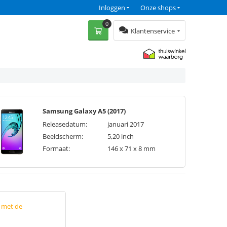
Inloggen
Onze shops
0
Klantenservice
Samsung Galaxy A5 (2017)
Releasedatum:
januari 2017
Beeldscherm:
5,20 inch
Formaat:
146 x 71 x 8 mm
p met de