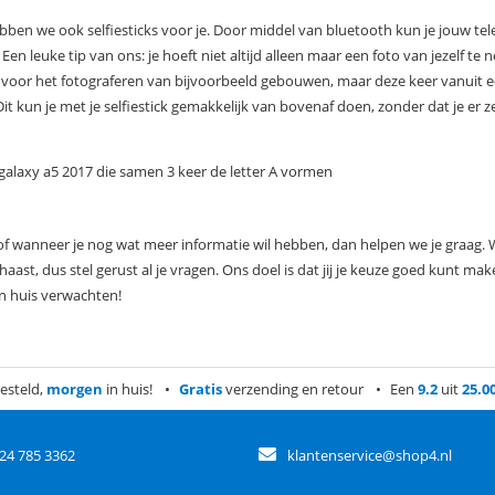
ebben we ook selfiesticks voor je. Door middel van bluetooth kun je jouw t
 Een leuke tip van ons: je hoeft niet altijd alleen maar een foto van jezelf t
den voor het fotograferen van bijvoorbeeld gebouwen, maar deze keer vanuit 
kun je met je selfiestick gemakkelijk van bovenaf doen, zonder dat je er zel
f wanneer je nog wat meer informatie wil hebben, dan helpen we je graag. We
t, dus stel gerust al je vragen. Ons doel is dat jij je keuze goed kunt make
in huis verwachten!
esteld,
morgen
in huis!
Gratis
verzending en retour
Een
9.2
uit
25.0
)24 785 3362
klantenservice@shop4.nl