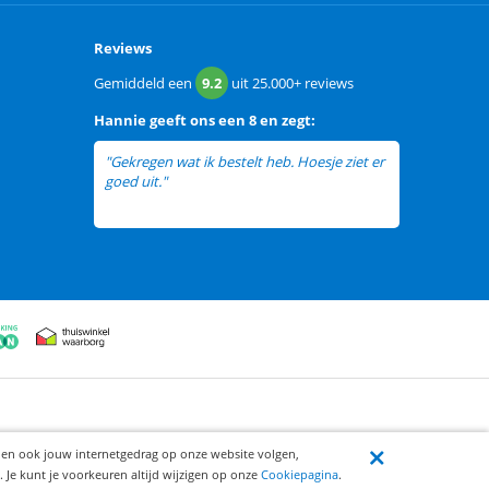
Reviews
Gemiddeld een
9.2
uit
25.000+
reviews
Hannie
geeft ons een
8 en zegt:
"Gekregen wat ik bestelt heb. Hoesje ziet er
goed uit."
ijen ook jouw internetgedrag op onze website volgen,
 Je kunt je voorkeuren altijd wijzigen op onze
Cookiepagina
.