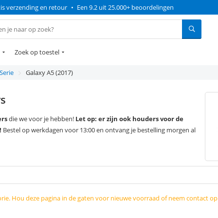
is verzending en retour
•
Een 9.2 uit 25.000+ beoordelingen
Zoek op toestel
Serie
Galaxy A5 (2017)
rs
ers
die we voor je hebben!
Let op: er zijn ook houders voor de
!
Bestel op werkdagen voor 13:00 en ontvang je bestelling morgen al
orie. Hou deze pagina in de gaten voor nieuwe voorraad of neem contact o