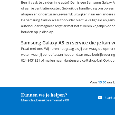
Ben jij vaak te vinden in je auto? Dan is een Samsung Galaxy
of aan je ventilatierooster. Gebruik de handleiding om op een 
afrapen en ondertussen gevaarlijk uitwijken naar een andere ri
De Samsung Galaxy A3 autohouder biedt je veiligheid en gemak t
autohouder magneet zorgt er met het zilveren kogeltje voor dat 
houden op je display.
Samsung Galaxy A3 en service die je kan 
Praat met ons. Wij horen het graag als jij een vraag op opmerk
weten waar jij behoefte aan hebt en daar onze bedrijfsvoerin
024-8451321 of mailen naar klantenservice@shop4.nl. Ook op so
Voor
13:00
uur b
Kunnen we je helpen?
klante
Maandag bereikbaar vanaf 9:00