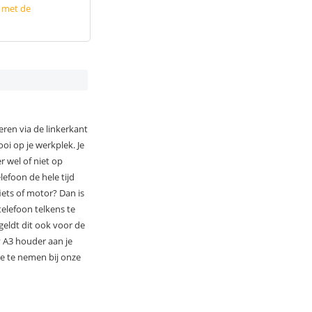
p met de
ren via de linkerkant
i op je werkplek. Je
r wel of niet op
lefoon de hele tijd
fiets of motor? Dan is
telefoon telkens te
geldt dit ook voor de
y A3 houder aan je
je te nemen bij onze