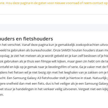
orie. Hou deze pagina in de gaten voor nieuwe voorraad of neem contact o
uders en fietshouders
 het verschiet. Vanaf deze pagina kun je gemakkelijk zoekopdrachten uitvoe
beeld te gebruiken als bureauhouder. Onze SAMDI houten houders staan moo
lag. Je ziet het meteen als je wordt gebeld en je kan zelf beslissen of je hie
gebruiken als je thuis een filmpje wilt kijken, maar geen zin hebt om de te
ntafel en kijk op je gemak naar je lievelingsfilm of serie. Ga je vaker met de 
ens het fietsen wil je niet bezig zijn met het leeghalen van je zakken om je 
ucht. Een Samsung Galaxy A3 fietshouder stelt je hiertoe in staat. Natuurlijk 
e snelheid dan met een fiets, dus is het veiliger als je een Samsung Galax
 stuur je handelingen in het verkeer veilig uitvoeren. Vergeet niet een kijk
en.