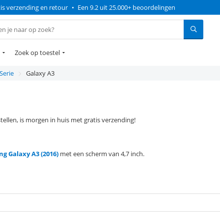
is verzending en retour
•
Een 9.2 uit 25.000+ beoordelingen
Zoek op toestel
Serie
Galaxy A3
llen, is morgen in huis met gratis verzending!
g Galaxy A3 (2016)
met een scherm van 4,7 inch.