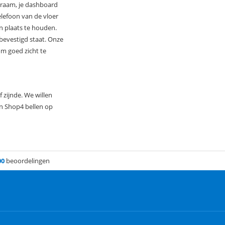
t raam, je dashboard
elefoon van de vloer
jn plaats te houden.
 bevestigd staat. Onze
om goed zicht te
 zijnde. We willen
an Shop4 bellen op
00
beoordelingen