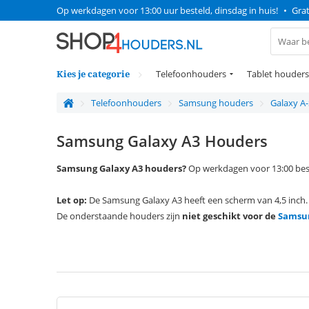
Op werkdagen voor 13:00 uur besteld, dinsdag in huis!
•
Grat
Kies je categorie
Telefoonhouders
Tablet houders
Telefoonhouders
Samsung houders
Galaxy A-
Samsung Galaxy A3 Houders
Samsung Galaxy A3 houders?
Op werkdagen voor 13:00 beste
Let op:
De Samsung Galaxy A3 heeft een scherm van 4,5 inch.
De onderstaande houders zijn
niet geschikt voor de
Samsun