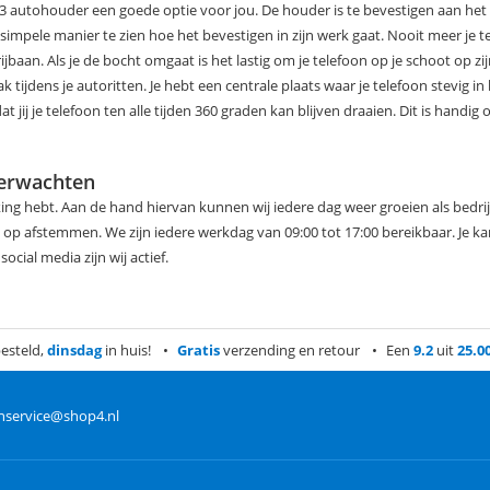
 A3 autohouder een goede optie voor jou. De houder is te bevestigen aan he
simpele manier te zien hoe het bevestigen in zijn werk gaat. Nooit meer je t
jbaan. Als je de bocht omgaat is het lastig om je telefoon op je schoot op zi
ijdens je autoritten. Je hebt een centrale plaats waar je telefoon stevig in
jij je telefoon ten alle tijden 360 graden kan blijven draaien. Dit is handig 
verwachten
ing hebt. Aan de hand hiervan kunnen wij iedere dag weer groeien als bedrijf
g op afstemmen. We zijn iedere werkdag van 09:00 tot 17:00 bereikbaar. Je k
cial media zijn wij actief.
esteld,
dinsdag
in huis!
Gratis
verzending en retour
Een
9.2
uit
25.0
nservice@shop4.nl