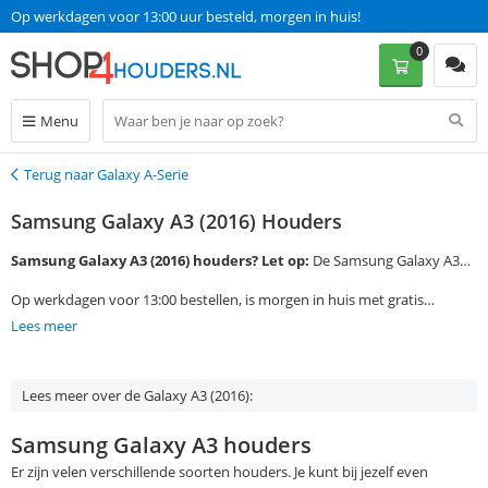
Op werkdagen voor 13:00 uur besteld, morgen in huis!
0
Menu
Terug naar Galaxy A-Serie
Terug
Samsung Galaxy A3 (2016) Houders
Samsung Galaxy A3 (2016) houders?
Let op:
De Samsung Galaxy A3
(2016) heeft een scherm van 4,7 inch. De onderstaande houders zijn
Op werkdagen voor 13:00 bestellen, is morgen in huis met gratis
niet geschikt voor de
Samsung Galaxy A3 (2015)
met een scherm van
verzending!
Lees meer
4,5 inch.
Lees meer over de Galaxy A3 (2016):
Samsung Galaxy A3 houders
Er zijn velen verschillende soorten houders. Je kunt bij jezelf even