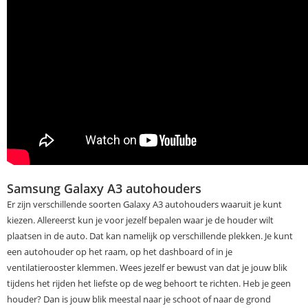
Samsung Galaxy A3 autohouders
Er zijn verschillende soorten Galaxy A3 autohouders waaruit je kunt
kiezen. Allereerst kun je voor jezelf bepalen waar je de houder wilt
plaatsen in de auto. Dat kan namelijk op verschillende plekken. Je kunt
een autohouder op het raam, op het dashboard of in je
ventilatierooster klemmen. Wees jezelf er bewust van dat je jouw blik
tijdens het rijden het liefste op de weg behoort te richten. Heb je geen
houder? Dan is jouw blik meestal naar je schoot of naar de grond