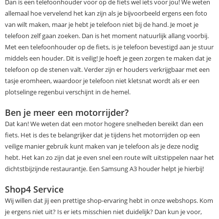
Dan is een telefoonhouder voor op de fiets wel iets voor jou! We weten
allemaal hoe vervelend het kan zijn als je bijvoorbeeld ergens een foto
van wilt maken, maar je hebt je telefoon niet bij de hand. Je moet je
telefoon zelf gaan zoeken. Dan is het moment natuurlijk allang voorbij.
Met een telefoonhouder op de fiets, is je telefoon bevestigd aan je stuur
middels een houder. Dit is veilig! Je hoeft je geen zorgen te maken dat je
telefoon op de stenen valt. Verder zijn er houders verkrijgbaar met een
tasje eromheen, waardoor je telefoon niet kletsnat wordt als er een
plotselinge regenbui verschijnt in de hemel.
Ben je meer een motorrijder?
Dat kan! We weten dat een motor hogere snelheden bereikt dan een
fiets. Het is des te belangrijker dat je tijdens het motorrijden op een
veilige manier gebruik kunt maken van je telefoon als je deze nodig
hebt. Het kan zo zijn dat je even snel een route wilt uitstippelen naar het
dichtstbijzijnde restaurantje. Een Samsung A3 houder helpt je hierbij!
Shop4 Service
Wij willen dat jij een prettige shop-ervaring hebt in onze webshops. Kom
je ergens niet uit? Is er iets misschien niet duidelijk? Dan kun je voor,