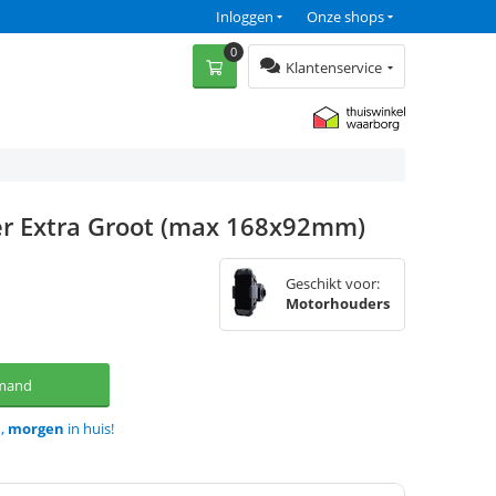
Inloggen
Onze shops
0
Klantenservice
r Extra Groot (max 168x92mm)
Geschikt voor:
Motorhouders
lmand
d,
morgen
in huis!