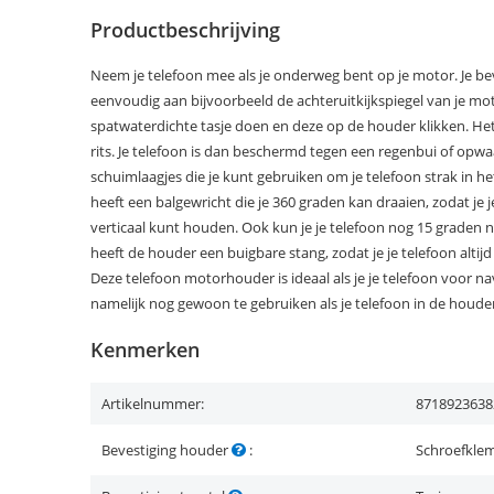
Productbeschrijving
Neem je telefoon mee als je onderweg bent op je motor. Je b
eenvoudig aan bijvoorbeeld de achteruitkijkspiegel van je motor
spatwaterdichte tasje doen en deze op de houder klikken. Het 
rits. Je telefoon is dan beschermd tegen een regenbui of opwaa
schuimlaagjes die je kunt gebruiken om je telefoon strak in h
heeft een balgewricht die je 360 graden kan draaien, zodat je j
verticaal kunt houden. Ook kun je je telefoon nog 15 graden
heeft de houder een buigbare stang, zodat je je telefoon altijd
Deze telefoon motorhouder is ideaal als je je telefoon voor na
namelijk nog gewoon te gebruiken als je telefoon in de houder 
Kenmerken
Artikelnummer:
8718923638
Bevestiging houder
:
Schroefkle