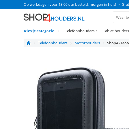
Op werkdagen voor 13:00 uur besteld, morgen in huis!
•
Grat
Kies je categorie
Telefoonhouders
Tablet houders
Telefoonhouders
Motorhouders
Shop4 - Mot