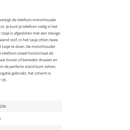
evestigt de telefoon motorhouder
. Je kunt je telefoon veilig in het
tasje is afgesloten met een stevige
iend stof. In het tasje zitten twee
et tasje te doen. De motorhouder
e telefoon zowel horizontaal als
 naar boven of beneden draaien en
 in de perfecte stand kunt zetten.
vigatie gebruikt, het scherm is
zit.
256
m