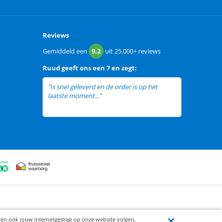
Reviews
Gemiddeld een
9.2
uit
25.000+
reviews
Ruud
geeft ons een
7 en zegt:
"Is snel geleverd en de order is op het
laatste moment..."
lees meer
ijen ook jouw internetgedrag op onze website volgen,