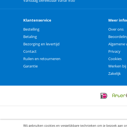
Vandaag bereikbaar vanaf 9:00
Klantenservice
Meer info
Bestelling
Over ons
Betaling
Beoordeli
Bezorging en levertijd
Algemene 
Contact
Privacy
Ruilen en retourneren
Cookies
Garantie
Werken bij
Zakelijk
Wij gebruiken cookies en vergelijkbare technieken om je bezoek aan o