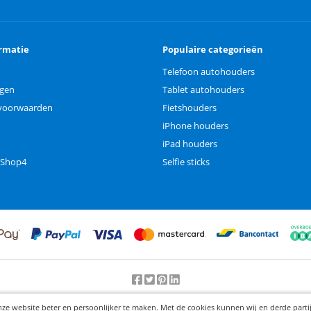
rmatie
Populaire categorieën
Telefoon autohouders
ngen
Tablet autohouders
voorwaarden
Fietshouders
iPhone houders
iPad houders
 Shop4
Selfie sticks
Beoordeling door klanten:
9.2
/
10
-
25000
beoordelingen
nze website beter en persoonlijker te maken. Met de cookies kunnen wij en derde part