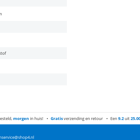
m
tof
esteld,
morgen
in huis!
Gratis
verzending en retour
Een
9.2
uit
25.0
nservice@shop4.nl