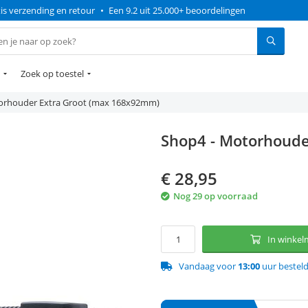
is verzending en retour
•
Een 9.2 uit 25.000+ beoordelingen
Zoek op toestel
orhouder Extra Groot (max 168x92mm)
Shop4 - Motorhoude
€
28,95
Nog 29 op voorraad
In winke
Vandaag voor
13:00
uur bestel