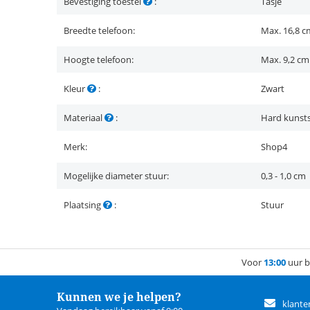
Bevestiging toestel
:
Tasje
Breedte telefoon:
Max. 16,8 c
Hoogte telefoon:
Max. 9,2 cm
Kleur
:
Zwart
Materiaal
:
Hard kunsts
Merk:
Shop4
Mogelijke diameter stuur:
0,3 - 1,0 cm
Plaatsing
:
Stuur
Voor
13:00
uur b
Kunnen we je helpen?
klante